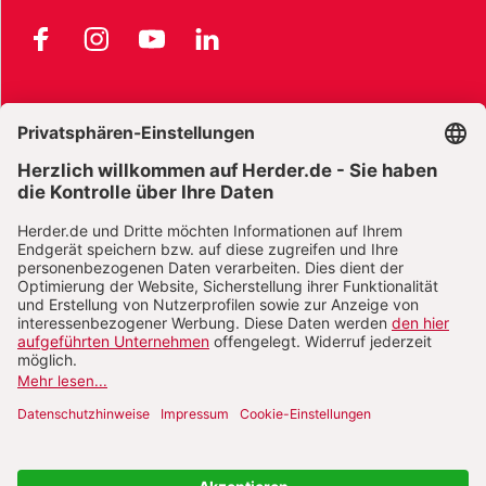
Facebook
Instagram
YouTube
LinkedIn
AGB und Widerrufsbelehrung
Widerrufsbelehrung Bücher
Widerrufsbelehrung E-Books
Widerrufsbelehrung Zeitschriften
Datenschutz
Datenschutz Social Media
Barrierefreiheit
Impressum
Vertrag widerrufen
Abo online kündigen