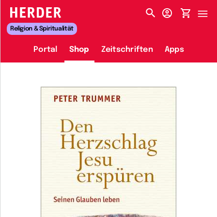
HERDER-MENÜ
Religion & Spiritualität
Portal
Shop
Zeitschriften
Apps