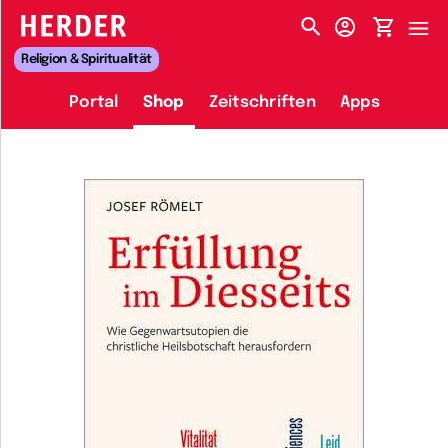
HERDER-MENÜ
Religion & Spiritualität
Portal
Shop
Zeitschriften
Apps