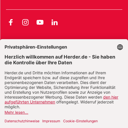
Facebook
Instagram
YouTube
LinkedIn
AGB und Widerrufsbelehrung
Widerrufsbelehrung Bücher
Widerrufsbelehrung E-Books
Widerrufsbelehrung Zeitschriften
Datenschutz
Datenschutz Social Media
Barrierefreiheit
Impressum
Vertrag widerrufen
Abo online kündigen