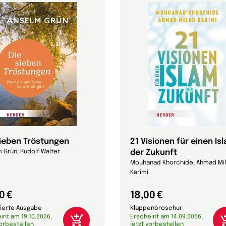
sieben Tröstungen
21 Visionen für einen Is
der Zukunft
 Grün, Rudolf Walter
Mouhanad Khorchide, Ahmad Mi
Karimi
0 €
18,00 €
ierte Ausgabe
Klappenbroschur
int am 19.10.2026,
Erscheint am 14.09.2026,
vorbestellen
jetzt vorbestellen