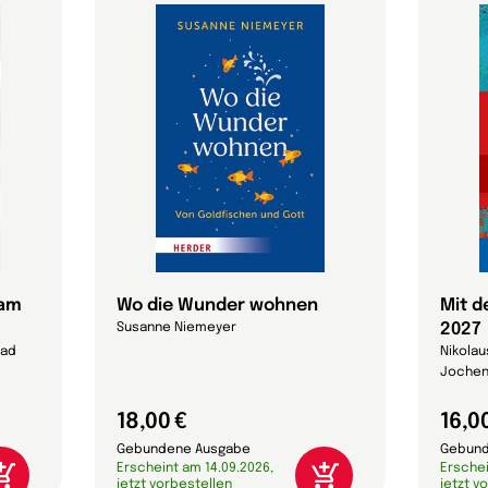
lam
Wo die Wunder wohnen
Mit d
2027
Susanne Niemeyer
lad
Nikolau
Jochen
18,00 €
16,0
Gebundene Ausgabe
Gebund
Erscheint am 14.09.2026,
Erschei
jetzt vorbestellen
jetzt v