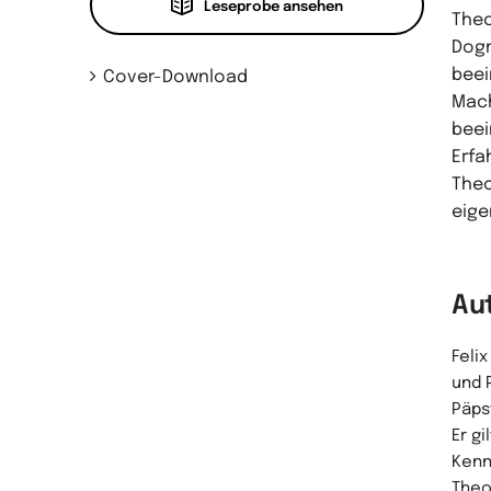
Leseprobe ansehen
Theo
Dogm
beei
Cover-Download
Mach
beei
Erfa
Theo
eige
Au
Feli
und 
Päps
Er gi
Kenn
Theo