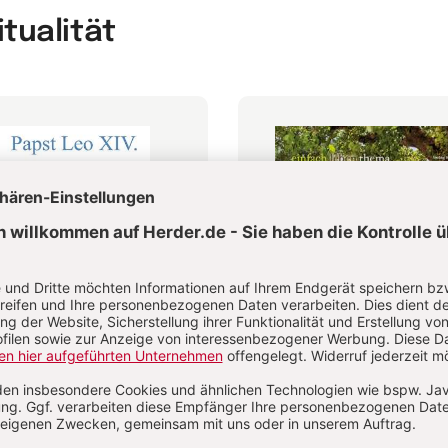
itualität
ifica humanitas
Älterwerden – wie geht
Leo XIV.
Anselm Grün, Gabriela Herpell,
Sebastian Herrmann u.a.