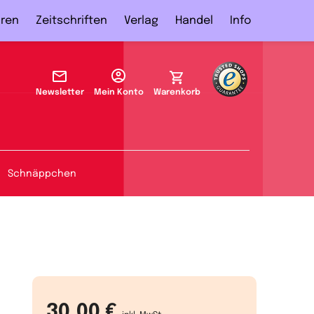
ren
Zeitschriften
Verlag
Handel
Info
Newsletter
Mein Konto
Warenkorb
Schnäppchen
30,00 €