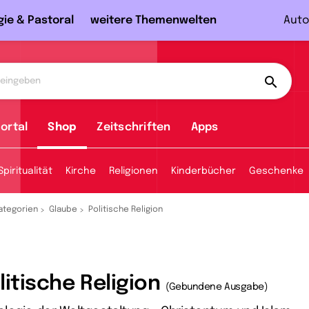
gie & Pastoral
weitere Themenwelten
Auto
ortal
Shop
Zeitschriften
Apps
Spiritualität
Kirche
Religionen
Kinderbücher
Geschenke
ategorien
Glaube
Politische Religion
litische Religion
(Gebundene Ausgabe)