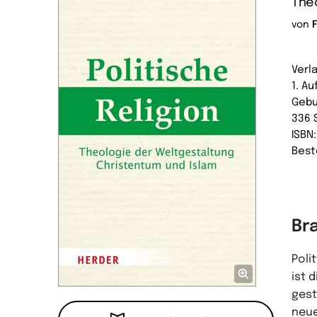
Theo
von
F
Verl
1. A
Gebu
336 
ISBN
Best
Br
Poli
ist 
gest
neue