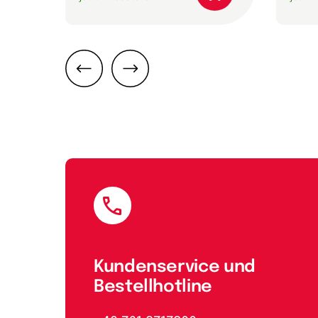
Zurück
Weiter
E-Mail
Kundenservice und
Bestellhotline