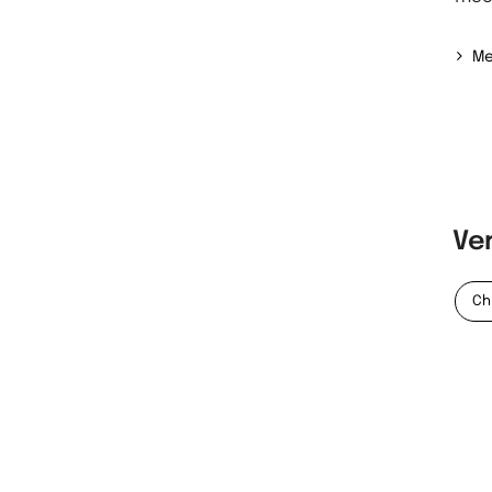
Me
Ve
Ch