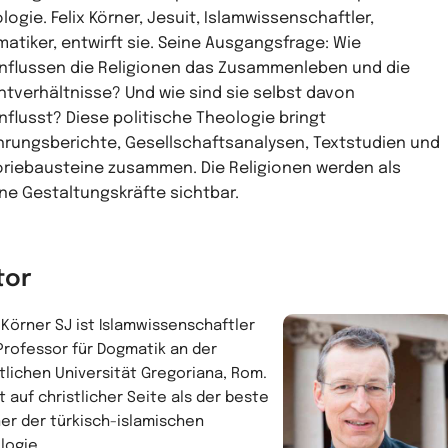
logie. Felix Körner, Jesuit, Islamwissenschaftler,
atiker, entwirft sie. Seine Ausgangsfrage: Wie
nflussen die Religionen das Zusammenleben und die
tverhältnisse? Und wie sind sie selbst davon
nflusst? Diese politische Theologie bringt
hrungsberichte, Gesellschaftsanalysen, Textstudien und
riebausteine zusammen. Die Religionen werden als
ne Gestaltungskräfte sichtbar.
tor
x Körner SJ ist Islamwissenschaftler
Professor für Dogmatik an der
tlichen Universität Gregoriana, Rom.
lt auf christlicher Seite als der beste
er der türkisch-islamischen
logie.