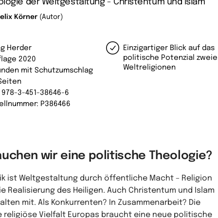
logie der Weltgestaltung - Christentum und Islam
elix Körner
(Autor)
ag Herder
Einzigartiger Blick auf das
politische Potenzial zweie
uflage 2020
Weltreligionen
nden mit Schutzumschlag
Seiten
: 978-3-451-38646-6
ellnummer: P386466
auchen wir eine politische Theologie?
tik ist Weltgestaltung durch öffentliche Macht – Religion
die Realisierung des Heiligen. Auch Christentum und Islam
alten mit. Als Konkurrenten? In Zusammenarbeit? Die
 religiöse Vielfalt Europas braucht eine neue politische