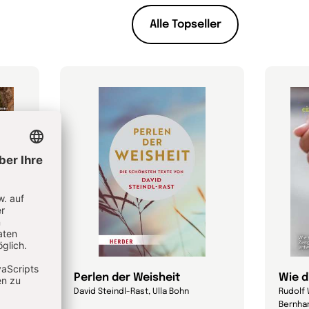
Alle Topseller
 das?
Perlen der Weisheit
Wie d
David Steindl-Rast, Ulla Bohn
Rudolf 
Bernhar