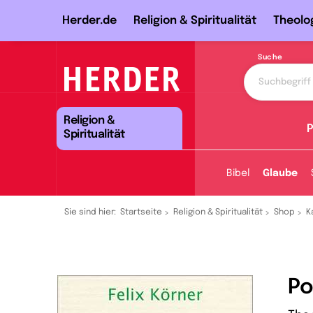
Herder.de
Religion & Spiritualität
Theolo
Suche
Religion &
P
Spiritualität
Bibel
Glaube
Sie sind hier:
Startseite
Religion & Spiritualität
Shop
K
Po