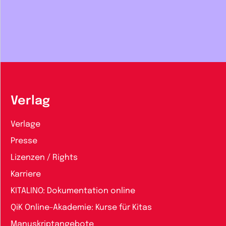
Verlag
Verlage
Presse
Lizenzen / Rights
Karriere
KITALINO: Dokumentation online
QiK Online-Akademie: Kurse für Kitas
Manuskriptangebote