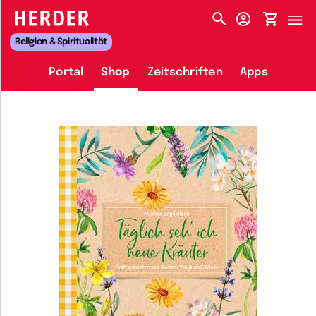
HERDER-MENÜ
Religion & Spiritualität
Portal
Shop
Zeitschriften
Apps