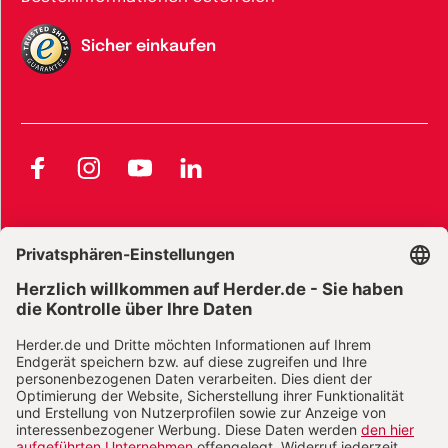
Sicher einkaufen
Facebook
Instagram
YouTube
LinkedIn
AGB und Widerrufsbelehrung
Widerrufsbelehrung Bücher
Widerrufsbelehrung E-Books
Widerrufsbelehrung Zeitschriften
Datenschutz
Datenschutz Social Media
Barrierefreiheit
Impressum
Vertrag widerrufen