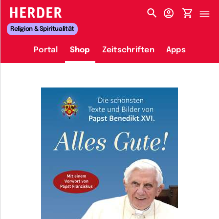
HERDER-MENÜ
Religion & Spiritualität
Portal
Shop
Zeitschriften
Apps