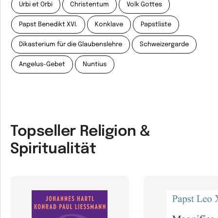
Urbi et Orbi
Christentum
Volk Gottes
Papst Benedikt XVI.
Konklave
Papstliste
Dikasterium für die Glaubenslehre
Schweizergarde
Angelus-Gebet
Nuntius
Topseller Religion &
Spiritualität