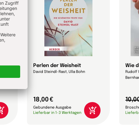
 das?
Perlen der Weisheit
Wie d
David Steindl-Rast, Ulla Bohn
Rudolf 
Bernhar
18,00 €
10,0
Gebundene Ausgabe
Brosch
Lieferbar in 1-3 Werktagen
Lieferb