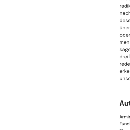
radi
nach
dess
über
oder
mens
sage
drei
rede
erke
unse
Au
Armin
Fund