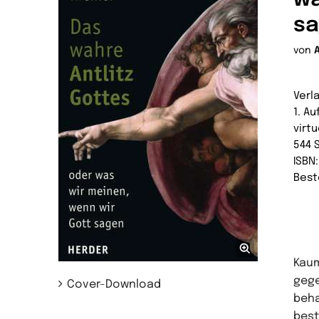
s
von
Verl
1. Au
virtu
544 
ISBN
Best
Kaum
gege
Cover-Download
beha
best