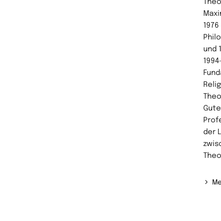
Theo
Maxi
1976
Phil
und 1
1994
Fund
Reli
Theo
Gute
Prof
der 
zwis
Theo
Me