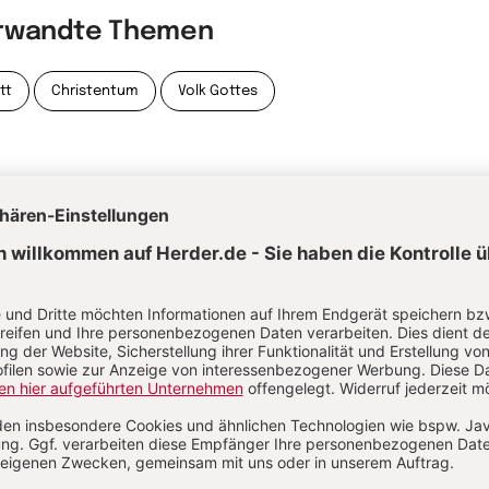
rwandte Themen
tt
Christentum
Volk Gottes
itualität