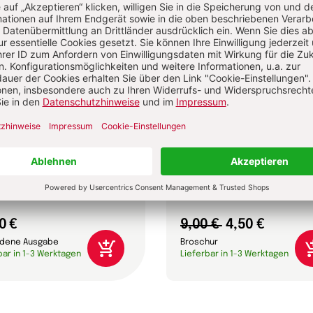
ifica humanitas
Älterwerden – wie geht
Leo XIV.
Anselm Grün, Gabriela Herpell,
Sebastian Herrmann u.a.
0 €
9,00 €
4,50 €
dene Ausgabe
Broschur
bar in 1-3 Werktagen
Lieferbar in 1-3 Werktagen