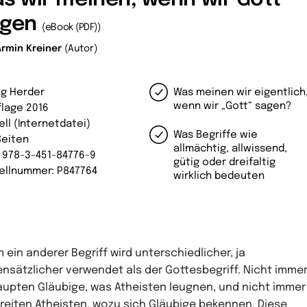
agen
(eBook (PDF))
Armin Kreiner
(Autor)
ag Herder
Was meinen wir eigentlich
wenn wir „Gott“ sagen?​‌
flage 2016
ell (Internetdatei)
Was Begriffe wie
Seiten
allmächtig, allwissend,
: 978-3-451-84776-9
gütig oder dreifaltig
ellnummer: P847764
wirklich bedeuten
 ein anderer Begriff wird unterschiedlicher, ja
nsätzlicher verwendet als der Gottesbegriff. Nicht imme
upten Gläubige, was Atheisten leugnen, und nicht immer
reiten Atheisten, wozu sich Gläubige bekennen. Diese