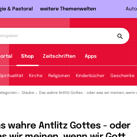
gie & Pastoral
weitere Themenwelten
Auto
ortal
Shop
Zeitschriften
Apps
Spiritualität
Kirche
Religionen
Kinderbücher
Geschenke
ategorien
Glaube
Das wahre Antlitz Gottes - oder was wir meinen, wenn 
s wahre Antlitz Gottes - oder
s wir meinen, wenn wir Gott