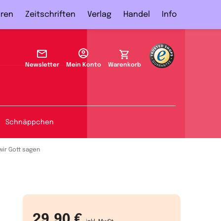
ren
Zeitschriften
Verlag
Handel
Info
Newsletter
Mein Konto
Warenkorb
Schnäppchen
wir Gott sagen
29,90 €