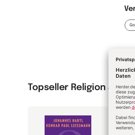
Ve
Go
Topseller Religion & Spir