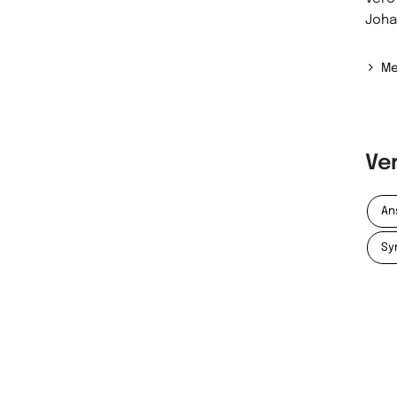
Joha
Me
Ve
An
Sy