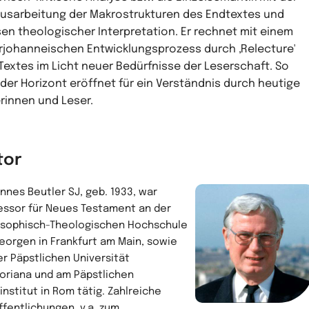
usarbeitung der Makrostrukturen des Endtextes und
en theologischer Interpretation. Er rechnet mit einem
rjohanneischen Entwicklungsprozess durch ,Relecture'
Textes im Licht neuer Bedürfnisse der Leserschaft. So
 der Horizont eröffnet für ein Verständnis durch heutige
rinnen und Leser.
tor
nnes Beutler SJ, geb. 1933, war
essor für Neues Testament an der
osophisch-Theologischen Hochschule
Georgen in Frankfurt am Main, sowie
er Päpstlichen Universität
oriana und am Päpstlichen
institut in Rom tätig. Zahlreiche
ffentlichungen, v.a. zum