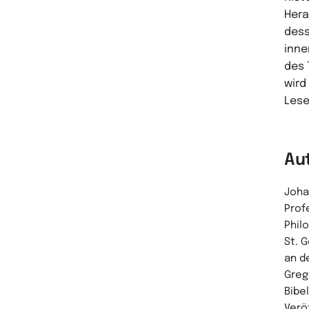
Hera
dess
inne
des 
wird
Lese
Au
Joha
Prof
Phil
St. 
an d
Greg
Bibel
Verö