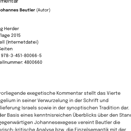
mentar
Johannes Beutler
(Autor)
ag Herder
flage 2015
ell (Internetdatei)
Seiten
: 978-3-451-80066-5
ellnummer: 4800660
vorliegende exegetische Kommentar stellt das Vierte
gelium in seiner Verwurzelung in der Schrift und
lieferung Israels sowie in der synoptischen Tradition dar.
der Basis eines kenntnisreichen Überblicks über den Stan
gegenwärtigen Johannesexegese vereint Beutler die
orisch-kritische Analyse bzw. die Einzelsemantik mit der