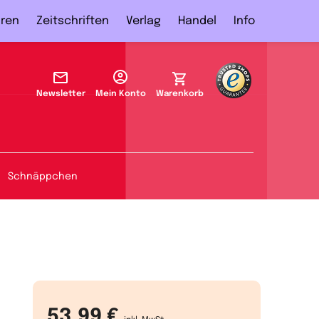
ren
Zeitschriften
Verlag
Handel
Info
Newsletter
Mein Konto
Warenkorb
Schnäppchen
53,99 €