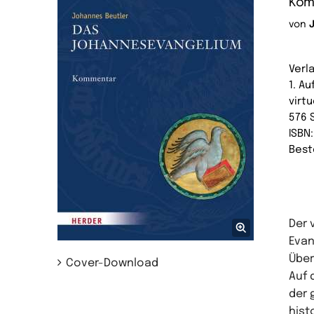
Kom
von
Verl
1. Au
virtu
576 
ISBN
Best
Der 
Evan
Über
Cover-Download
Auf 
der 
hist