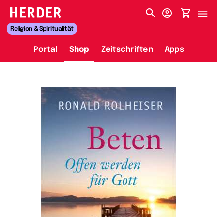
HERDER-MENÜ
Religion & Spiritualität
Portal
Shop
Zeitschriften
Apps