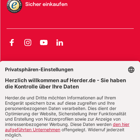
Sicher einkaufen
Facebook
Instagram
YouTube
LinkedIn
AGB und Widerrufsbelehrung
Widerrufsbelehrung Bücher
Widerrufsbelehrung E-Books
Widerrufsbelehrung Zeitschriften
Datenschutz
Datenschutz Social Media
Barrierefreiheit
Impressum
Vertrag widerrufen
Abo online kündigen