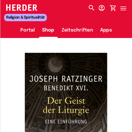
HERDER-MENÜ
Religion & Spiritualität
Portal
Shop
Zeitschriften
Apps