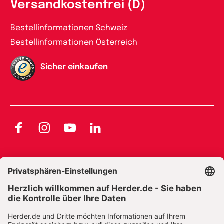
Versandkostenfrei (D)
Bestellinformationen Schweiz
Bestellinformationen Österreich
Sicher einkaufen
Facebook
Instagram
YouTube
LinkedIn
AGB und Widerrufsbelehrung
Widerrufsbelehrung Bücher
Widerrufsbelehrung E-Books
Widerrufsbelehrung Zeitschriften
Datenschutz
Datenschutz Social Media
Barrierefreiheit
Impressum