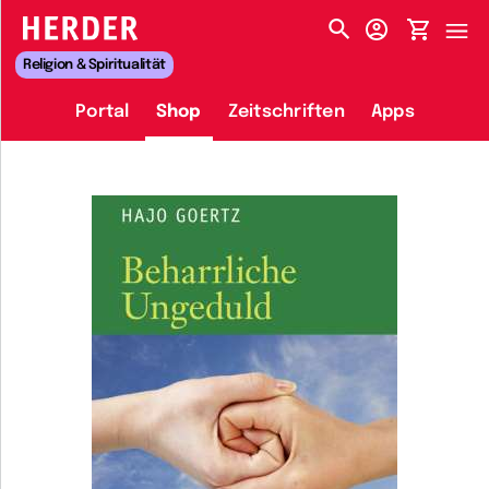
HERDER-MENÜ
Religion & Spiritualität
Portal
Shop
Zeitschriften
Apps