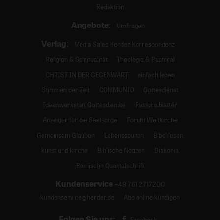
Redaktion
Angebote:
Umfragen
Verlag:
Media Sales Herder Korrespondenz
Religion & Spiritualität
Theologie & Pastoral
CHRIST IN DER GEGENWART
einfach leben
Stimmen der Zeit
COMMUNIO
Gottesdienst
Ideenwerkstatt Gottesdienste
Pastoralblätter
Anzeiger für die Seelsorge
Forum Weltkirche
Gemeinsam Glauben
Lebensspuren
Bibel lesen
kunst und kirche
Biblische Notizen
Diakonia
Römische Quartalschrift
Kundenservice
+49 761 2717200
kundenservice@herder.de
Abo online kündigen
Folgen Sie uns:
Facebook