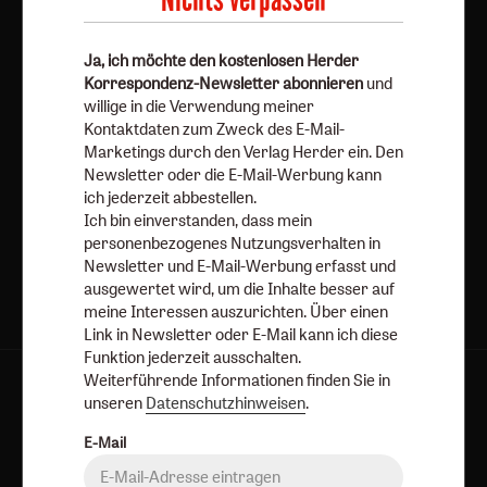
ausschalten.
Weiterführende Informationen finden Sie in unseren
Ja, ich möchte den kostenlosen Herder
Datenschutzhinweisen
.
Korrespondenz-Newsletter abonnieren
und
willige in die Verwendung meiner
E-Mail
Kontaktdaten zum Zweck des E-Mail-
Marketings durch den Verlag Herder ein. Den
Newsletter oder die E-Mail-Werbung kann
ich jederzeit abbestellen.
Jetzt anmelden
Ich bin einverstanden, dass mein
personenbezogenes Nutzungsverhalten in
Newsletter und E-Mail-Werbung erfasst und
ausgewertet wird, um die Inhalte besser auf
meine Interessen auszurichten. Über einen
Link in Newsletter oder E-Mail kann ich diese
Funktion jederzeit ausschalten.
Weiterführende Informationen finden Sie in
AGB und Widerrufsbelehrung
Datenschutz
unseren
Datenschutzhinweisen
.
Barrierefreiheit
Impressum
E-Mail