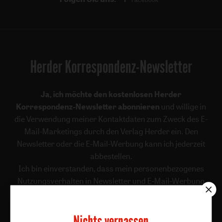
Herder Korrespondenz-Newsletter
Ja, ich möchte den kostenlosen Herder
Korrespondenz-Newsletter abonnieren
und willige in
die Verwendung meiner Kontaktdaten zum Zweck des E-
Mail-Marketings durch den Verlag Herder ein. Den
Newsletter oder die E-Mail-Werbung kann ich jederzeit
abbestellen.
Ich bin einverstanden, dass mein personenbezogenes
Nutzungsverhalten in Newsletter und E-Mail-Werbung
erfasst und ausgewertet wird, um die Inhalte besser auf
meine Interessen auszurichten. Über einen Link in
Nichts verpassen
Newsletter oder E-Mail kann ich diese Funktion jederzeit