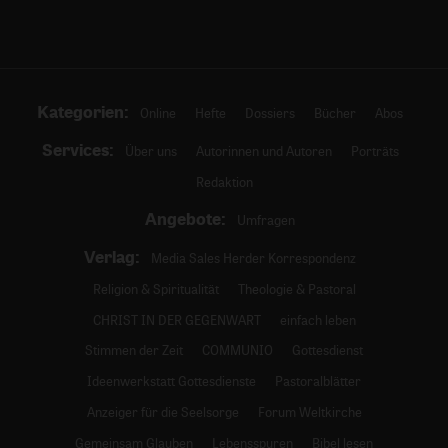
Kategorien:
Online
Hefte
Dossiers
Bücher
Abos
Services:
Über uns
Autorinnen und Autoren
Porträts
Redaktion
Angebote:
Umfragen
Verlag:
Media Sales Herder Korrespondenz
Religion & Spiritualität
Theologie & Pastoral
CHRIST IN DER GEGENWART
einfach leben
Stimmen der Zeit
COMMUNIO
Gottesdienst
Ideenwerkstatt Gottesdienste
Pastoralblätter
Anzeiger für die Seelsorge
Forum Weltkirche
Gemeinsam Glauben
Lebensspuren
Bibel lesen