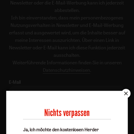
Newsletter oder die E-Mail-Werbung kann ich jederzeit
abbestellen.
Ich bin einverstanden, dass mein personenbezogenes
Nutzungsverhalten in Newsletter und E-Mail-Werbung
erfasst und ausgewertet wird, um die Inhalte besser auf
meine Interessen auszurichten. Über einen Link in
Newsletter oder E-Mail kann ich diese Funktion jederzeit
ausschalten.
Weiterführende Informationen finden Sie in unseren
Datenschutzhinweisen
.
E-Mail
Jetzt anmelden
Nichts verpassen
Ja, ich möchte den kostenlosen Herder