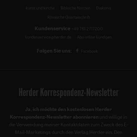
kunst und kirche
Biblische Notizen
Diakonia
Römische Quartalschrift
Kundenservice
+49 761 2717200
kundenservice@herder.de
Abo online kündigen
Folgen Sie uns:
Facebook
Herder Korrespondenz-Newsletter
Ja, ich möchte den kostenlosen Herder
Korrespondenz-Newsletter abonnieren
und willige in
die Verwendung meiner Kontaktdaten zum Zweck des E-
Mail-Marketings durch den Verlag Herder ein. Den