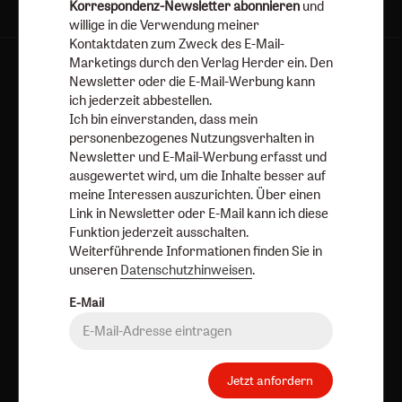
Korrespondenz-Newsletter abonnieren
und
willige in die Verwendung meiner
Kontaktdaten zum Zweck des E-Mail-
Marketings durch den Verlag Herder ein. Den
AGB und Widerrufsbelehrung
Datenschutz
Newsletter oder die E-Mail-Werbung kann
Barrierefreiheit
Impressum
ich jederzeit abbestellen.
Ich bin einverstanden, dass mein
personenbezogenes Nutzungsverhalten in
Vertrag widerrufen
Abo online kündigen
Newsletter und E-Mail-Werbung erfasst und
ausgewertet wird, um die Inhalte besser auf
meine Interessen auszurichten. Über einen
Link in Newsletter oder E-Mail kann ich diese
Funktion jederzeit ausschalten.
Weiterführende Informationen finden Sie in
unseren
Datenschutzhinweisen
.
E-Mail
Nach oben
Jetzt anfordern