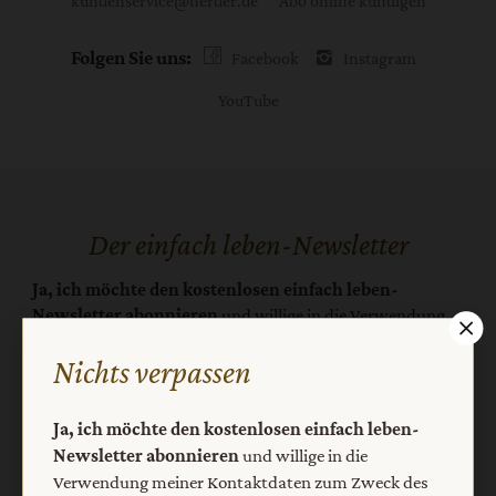
Folgen Sie uns:
Facebook
Instagram
YouTube
Der einfach leben-Newsletter
Ja, ich möchte den kostenlosen einfach leben-
Newsletter abonnieren
und willige in die Verwendung
meiner Kontaktdaten zum Zweck des E-Mail-Marketings
Nichts verpassen
durch den Verlag Herder ein. Den Newsletter oder die E-
Mail-Werbung kann ich jederzeit abbestellen.
Ich bin einverstanden, dass mein personenbezogenes
Ja, ich möchte den kostenlosen einfach leben-
Nutzungsverhalten in Newsletter und E-Mail-Werbung
Newsletter abonnieren
und willige in die
erfasst und ausgewertet wird, um die Inhalte besser auf
Verwendung meiner Kontaktdaten zum Zweck des
meine Interessen auszurichten. Über einen Link in