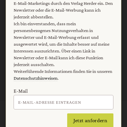
E-Mail-Marketings durch den Verlag Herder ein. Den
Newsletter oder E-Mail kann ich diese Funktion jederzeit
Newsletter oder die E-Mail-Werbung kann ich
ausschalten.
jederzeit abbestellen.
Weiterführende Informationen finden Sie in unseren
Ich bin einverstanden, dass mein
Datenschutzhinweisen
.
personenbezogenes Nutzungsverhalten in
Newsletter und E-Mail-Werbung erfasst und
E-Mail
ausgewertet wird, um die Inhalte besser auf meine
Interessen auszurichten. Über einen Link in
Newsletter oder E-Mail kann ich diese Funktion
jederzeit ausschalten.
Jetzt anmelden
Weiterführende Informationen finden Sie in unseren
Datenschutzhinweisen
.
E-Mail
AGB und Widerrufsbelehrung
Datenschutz
Jetzt anfordern
Barrierefreiheit
Impressum