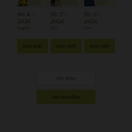
Nr. 8 –
Nr. 7 –
Nr. 6 –
2026
2026
2026
:
August
:
Juli
:
Juni
Zum Heft
Zum Heft
Zum Heft
Alle Hefte
Abo bestellen