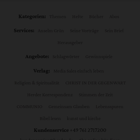
Kategorien:
Themen
Hefte
Bücher
Abos
Services:
Anselm Grün
Seine Vorträge
Sein Brief
Herausgeber
Angebote:
Schlagwörter
Gewinnspiele
Verlag:
Media Sales einfach leben
Religion & Spiritualität
CHRIST IN DER GEGENWART
Herder Korrespondenz
Stimmen der Zeit
COMMUNIO
Gemeinsam Glauben
Lebensspuren
Bibel lesen
kunst und kirche
Kundenservice
+49 761 2717200
kundenservice@herder.de
Abo online kündigen