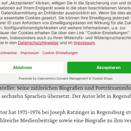
t?
Anmelden
tian Feldmann
ian Feldmann, geb. 1950, studierte Theologie und Soziol
et als Journalist für Presse und Rundfunk und seit 1985 al
tsteller. Seine zahlreichen Biografien und Porträtsamml
n sechzehn Sprachen übersetzt. Der Autor lebt in Regens
tor hat 1971–1976 bei Joseph Ratzinger in Regensburg st
hlreiche Medienbeiträge sowie eine Biografie zu ihm ver