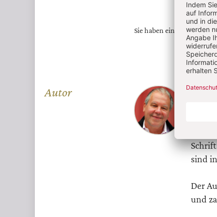
Sie haben ein Abonnemen
Überschrift
Autor
Chris
Artikel-
Christ
Infos
arbeit
Schrif
sind i
Der Au
und za