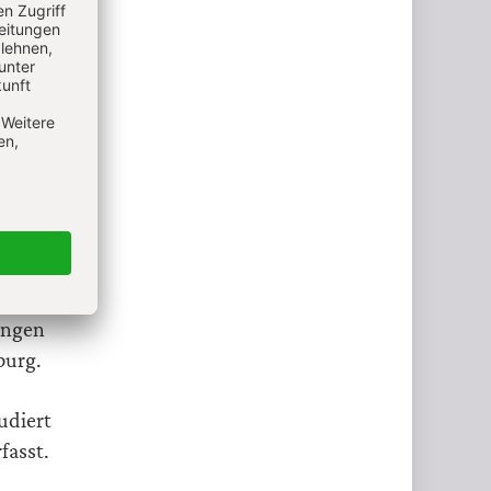
ogie. Er
s freier
ungen
burg.
udiert
fasst.