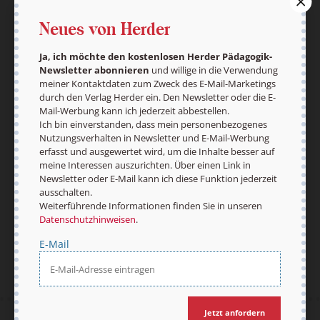
personenbezogenes Nutzungsverhalten in
Neues von Herder
Newsletter und E-Mail-Werbung erfasst und
ausgewertet wird, um die Inhalte besser auf
meine Interessen auszurichten. Über einen Link in
Ja, ich möchte den kostenlosen Herder Pädagogik-
Newsletter abonnieren
und willige in die Verwendung
Newsletter oder E-Mail kann ich diese Funktion
meiner Kontaktdaten zum Zweck des E-Mail-Marketings
jederzeit ausschalten.
durch den Verlag Herder ein. Den Newsletter oder die E-
Weiterführende Informationen finden Sie in
Mail-Werbung kann ich jederzeit abbestellen.
unseren
Datenschutzhinweisen
.
Ich bin einverstanden, dass mein personenbezogenes
Nutzungsverhalten in Newsletter und E-Mail-Werbung
E-Mail
erfasst und ausgewertet wird, um die Inhalte besser auf
meine Interessen auszurichten. Über einen Link in
Newsletter oder E-Mail kann ich diese Funktion jederzeit
ausschalten.
Weiterführende Informationen finden Sie in unseren
Jetzt anmelden
Datenschutzhinweisen
.
E-Mail
Jetzt anfordern