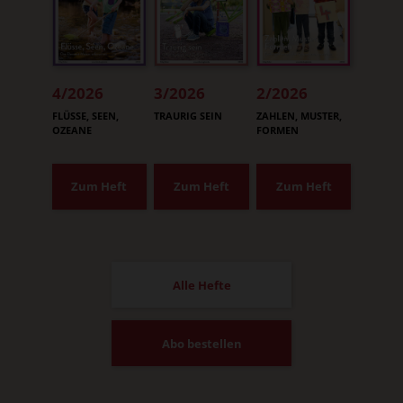
4/2026
3/2026
2/2026
:
:
:
FLÜSSE, SEEN,
TRAURIG SEIN
ZAHLEN, MUSTER,
OZEANE
FORMEN
Zum Heft
Zum Heft
Zum Heft
Alle Hefte
Abo bestellen