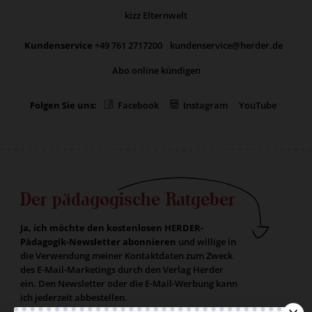
kizz Elternwelt
Kundenservice
+49 761 2717200
kundenservice@herder.de
Abo online kündigen
Folgen Sie uns:
Facebook
Instagram
YouTube
Der pädagogische Ratgeber
Ja, ich möchte den kostenlosen HERDER-
Pädagogik-Newsletter abonnieren
und willige in
die Verwendung meiner Kontaktdaten zum Zweck
des E-Mail-Marketings durch den Verlag Herder
ein. Den Newsletter oder die E-Mail-Werbung kann
ich jederzeit abbestellen.
Ich bin einverstanden, dass mein