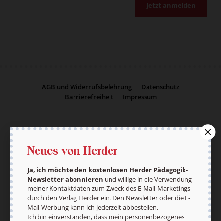
Jetzt anmelden
AGB und Widerrufsbelehrung
Datenschutz
Barrierefreiheit
Impressum
Vertrag widerrufen
Abo online kündigen
Neues von Herder
Ja, ich möchte den kostenlosen Herder Pädagogik-
Newsletter abonnieren
und willige in die Verwendung
meiner Kontaktdaten zum Zweck des E-Mail-Marketings
durch den Verlag Herder ein. Den Newsletter oder die E-
Mail-Werbung kann ich jederzeit abbestellen.
Ich bin einverstanden, dass mein personenbezogenes