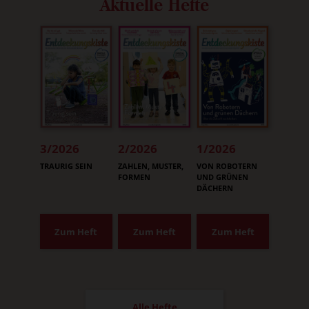
Aktuelle Hefte
3/2026
2/2026
1/2026
:
:
:
TRAURIG SEIN
ZAHLEN, MUSTER,
VON ROBOTERN
FORMEN
UND GRÜNEN
DÄCHERN
Zum Heft
Zum Heft
Zum Heft
Alle Hefte