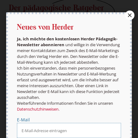
Der pädagogische Ratgeber
Ja, ich möchte den kostenlosen HERDER-
Neues von Herder
Pädagogik-Newsletter abonnieren
und willige in
die Verwendung meiner Kontaktdaten zum Zweck
des E-Mail-Marketings durch den Verlag Herder
Ja, ich möchte den kostenlosen Herder Pädagogik-
Newsletter abonnieren
und willige in die Verwendung
ein. Den Newsletter oder die E-Mail-Werbung kann
meiner Kontaktdaten zum Zweck des E-Mail-Marketings
ich jederzeit abbestellen.
durch den Verlag Herder ein. Den Newsletter oder die E-
Ich bin einverstanden, dass mein
Mail-Werbung kann ich jederzeit abbestellen.
personenbezogenes Nutzungsverhalten in
Ich bin einverstanden, dass mein personenbezogenes
Newsletter und E-Mail-Werbung erfasst und
Nutzungsverhalten in Newsletter und E-Mail-Werbung
ausgewertet wird, um die Inhalte besser auf
erfasst und ausgewertet wird, um die Inhalte besser auf
meine Interessen auszurichten. Über einen Link in
meine Interessen auszurichten. Über einen Link in
Newsletter oder E-Mail kann ich diese Funktion
Newsletter oder E-Mail kann ich diese Funktion jederzeit
jederzeit ausschalten.
ausschalten.
Weiterführende Informationen finden Sie in
Weiterführende Informationen finden Sie in unseren
unseren
Datenschutzhinweisen
.
Datenschutzhinweisen
.
E-Mail
E-Mail