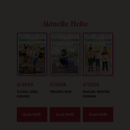
Aktuelle Hefte
4/2026
3/2026
2/2026
:
:
:
FLÜSSE, SEEN,
TRAURIG SEIN
ZAHLEN, MUSTER,
OZEANE
FORMEN
Zum Heft
Zum Heft
Zum Heft