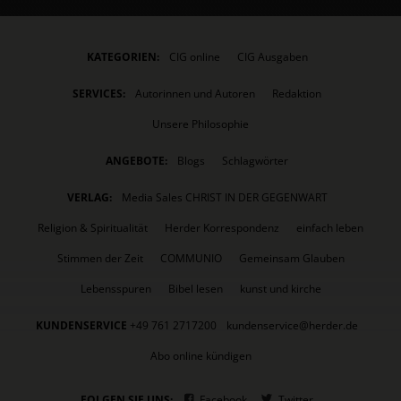
KATEGORIEN:
CIG online
CIG Ausgaben
SERVICES:
Autorinnen und Autoren
Redaktion
Unsere Philosophie
ANGEBOTE:
Blogs
Schlagwörter
VERLAG:
Media Sales CHRIST IN DER GEGENWART
Religion & Spiritualität
Herder Korrespondenz
einfach leben
Stimmen der Zeit
COMMUNIO
Gemeinsam Glauben
Lebensspuren
Bibel lesen
kunst und kirche
KUNDENSERVICE
+49 761 2717200
kundenservice@herder.de
Abo online kündigen
FOLGEN SIE UNS:
Facebook
Twitter