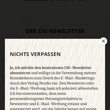
DER CIG-NEWSLETTER
Ja, ich möchte den kostenlosen CiG-Newsletter
abonnieren
und willige in die Verwendung meiner
NICHTS VERPASSEN
Kontaktdaten zum Zweck des E-Mail-Marketings
durch den Verlag Herder ein. Den Newsletter oder
die E-Mail-Werbung kann ich jederzeit abbestellen.
Ja, ich möchte den kostenlosen CiG-Newsletter
Ich bin einverstanden, dass mein
abonnieren
und willige in die Verwendung meiner
personenbezogenes Nutzungsverhalten in
Kontaktdaten zum Zweck des E-Mail-Marketings
Newsletter und E-Mail-Werbung erfasst und
durch den Verlag Herder ein. Den Newsletter oder
ausgewertet wird, um die Inhalte besser auf meine
die E-Mail-Werbung kann ich jederzeit abbestellen.
Interessen auszurichten. Über einen Link in
Ich bin einverstanden, dass mein
personenbezogenes Nutzungsverhalten in
Newsletter oder E-Mail kann ich diese Funktion
Newsletter und E-Mail-Werbung erfasst und
jederzeit ausschalten. Weiterführende
ausgewertet wird, um die Inhalte besser auf meine
Informationen finden Sie in unseren