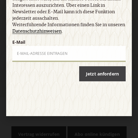
Interessen auszurichten. Über einen Link in
Datenschutzhinweisen
.
Newsletter oder E-Mail kann ich diese Funktion
jederzeit ausschalten.
Weiterführende Informationen finden Sie in unseren
E-Mail
Datenschutzhinweisen
.
E-Mail
Jetzt anmelden
Jetzt anfordern
AGB und Widerrufsbelehrung
Datenschutz
Barrierefreiheit
Impressum
Vertrag widerrufen
Abo online kündigen