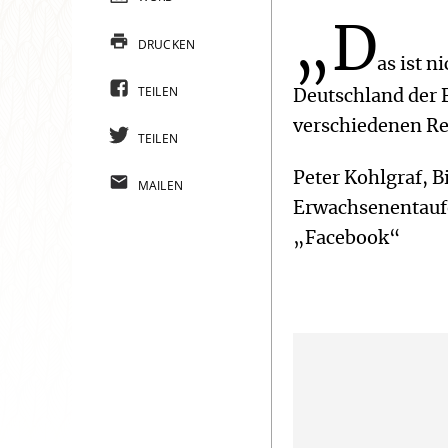
„D
DRUCKEN
as ist n
TEILEN
Deutschland der 
verschiedenen Re
TEILEN
Peter Kohlgraf, B
MAILEN
Erwachsenentaufe
„Facebook“