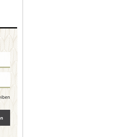
eiben
en