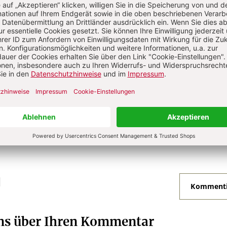
he
he
N
Kommenti
uns über Ihren Kommentar