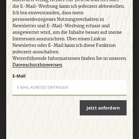
Datenschutzhinweisen
.
die E-Mail-Werbung kann ich jederzeit abbestellen.
Ich bin einverstanden, dass mein
personenbezogenes Nutzungsverhalten in
E-Mail
Newsletter und E-Mail-Werbung erfasst und
ausgewertet wird, um die Inhalte besser auf meine
Interessen auszurichten. Über einen Link in
Newsletter oder E-Mail kann ich diese Funktion
jederzeit ausschalten.
Jetzt anmelden
Weiterführende Informationen finden Sie in unseren
Datenschutzhinweisen
.
E-Mail
AGB und Widerrufsbelehrung
Datenschutz
Barrierefreiheit
Jetzt anfordern
Impressum
Vertrag widerrufen
Abo online kündigen