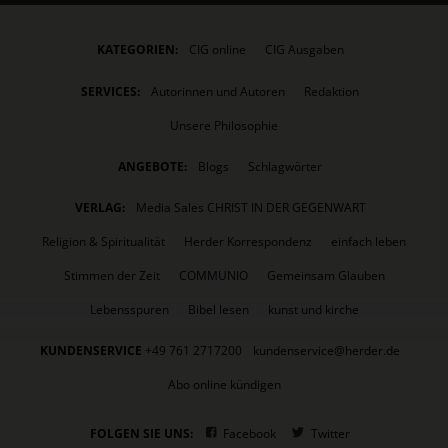
KATEGORIEN:
CIG online
CIG Ausgaben
SERVICES:
Autorinnen und Autoren
Redaktion
Unsere Philosophie
ANGEBOTE:
Blogs
Schlagwörter
VERLAG:
Media Sales CHRIST IN DER GEGENWART
Religion & Spiritualität
Herder Korrespondenz
einfach leben
Stimmen der Zeit
COMMUNIO
Gemeinsam Glauben
Lebensspuren
Bibel lesen
kunst und kirche
KUNDENSERVICE
+49 761 2717200
kundenservice@herder.de
Abo online kündigen
FOLGEN SIE UNS:
Facebook
Twitter