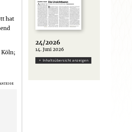
tt hat
dend
24/2026
14. Juni 2026
:
 Köln;
Inhaltsübersicht anzeigen