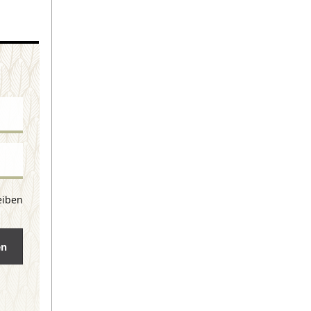
eiben
en