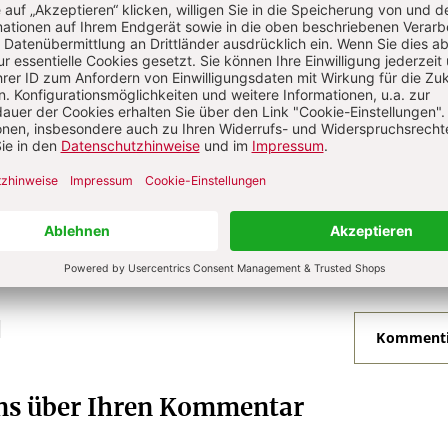
he
he
N
Kommenti
uns über Ihren Kommentar