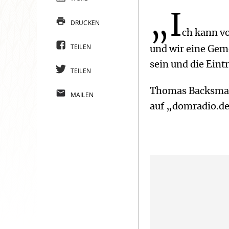
„I
DRUCKEN
ch kann vo
TEILEN
und wir eine Gem
sein und die Eint
TEILEN
Thomas Backsman
MAILEN
auf „domradio.d