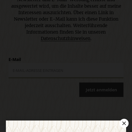
ausgewertet wird, um die Inhalte besser auf meine
Interessen auszurichten. Über einen Link in
Newsletter oder E-Mail kann ich diese Funktion
jederzeit ausschalten. Weiterführende
Informationen finden Sie in unseren
Datenschutzhinweisen
.
E-Mail
Jetzt anmelden