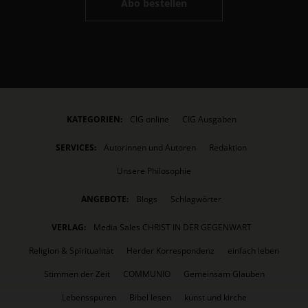
Abo bestellen
KATEGORIEN:
CIG online
CIG Ausgaben
SERVICES:
Autorinnen und Autoren
Redaktion
Unsere Philosophie
ANGEBOTE:
Blogs
Schlagwörter
VERLAG:
Media Sales CHRIST IN DER GEGENWART
Religion & Spiritualität
Herder Korrespondenz
einfach leben
Stimmen der Zeit
COMMUNIO
Gemeinsam Glauben
Lebensspuren
Bibel lesen
kunst und kirche