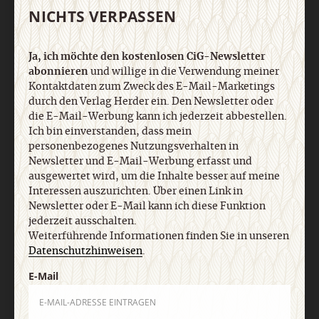
AGB und Widerrufsbelehrung
Datenschutz
Barrierefreiheit
NICHTS VERPASSEN
Impressum
Ja, ich möchte den kostenlosen CiG-Newsletter
Vertrag widerrufen
Abo online kündigen
abonnieren
und willige in die Verwendung meiner
Kontaktdaten zum Zweck des E-Mail-Marketings
durch den Verlag Herder ein. Den Newsletter oder
die E-Mail-Werbung kann ich jederzeit abbestellen.
Ich bin einverstanden, dass mein
personenbezogenes Nutzungsverhalten in
Newsletter und E-Mail-Werbung erfasst und
ausgewertet wird, um die Inhalte besser auf meine
Interessen auszurichten. Über einen Link in
Newsletter oder E-Mail kann ich diese Funktion
jederzeit ausschalten.
Weiterführende Informationen finden Sie in unseren
Nach oben
Datenschutzhinweisen
.
E-Mail