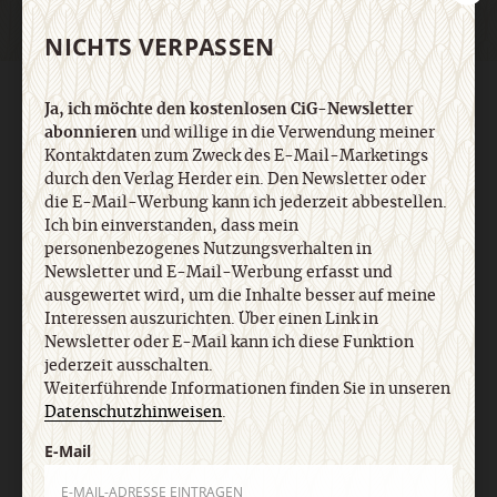
NICHTS VERPASSEN
AGB und Widerrufsbelehrung
Datenschutz
Barrierefreiheit
Ja, ich möchte den kostenlosen CiG-Newsletter
Impressum
abonnieren
und willige in die Verwendung meiner
Kontaktdaten zum Zweck des E-Mail-Marketings
durch den Verlag Herder ein. Den Newsletter oder
Vertrag widerrufen
Abo online kündigen
die E-Mail-Werbung kann ich jederzeit abbestellen.
Ich bin einverstanden, dass mein
personenbezogenes Nutzungsverhalten in
Newsletter und E-Mail-Werbung erfasst und
ausgewertet wird, um die Inhalte besser auf meine
Interessen auszurichten. Über einen Link in
Newsletter oder E-Mail kann ich diese Funktion
jederzeit ausschalten.
Weiterführende Informationen finden Sie in unseren
Datenschutzhinweisen
.
E-Mail
Nach oben