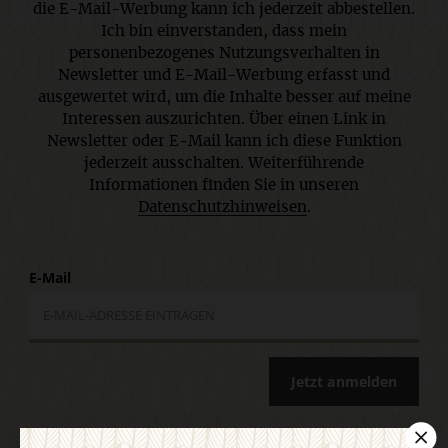
die E-Mail-Werbung kann ich jederzeit abbestellen.
Ich bin einverstanden, dass mein
personenbezogenes Nutzungsverhalten in
Newsletter und E-Mail-Werbung erfasst und
ausgewertet wird, um die Inhalte besser auf meine
Interessen auszurichten. Über einen Link in
Newsletter oder E-Mail kann ich diese Funktion
jederzeit ausschalten. Weiterführende
Informationen finden Sie in unseren
Datenschutzhinweisen
.
E-Mail
Jetzt anmelden