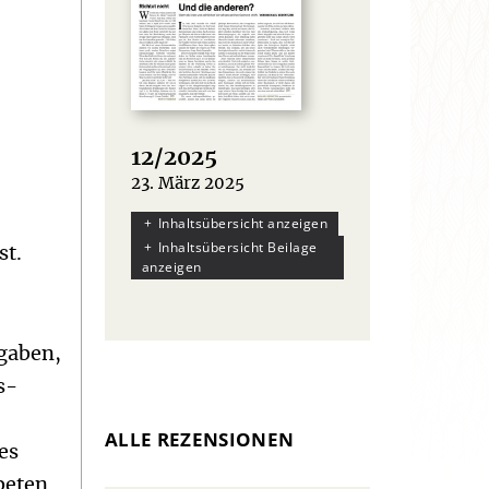
12/2025
23. März 2025
:
Inhaltsübersicht anzeigen
Inhaltsübersicht Beilage
st.
anzeigen
fgaben,
s-
ALLE REZENSIONEN
es
beten.