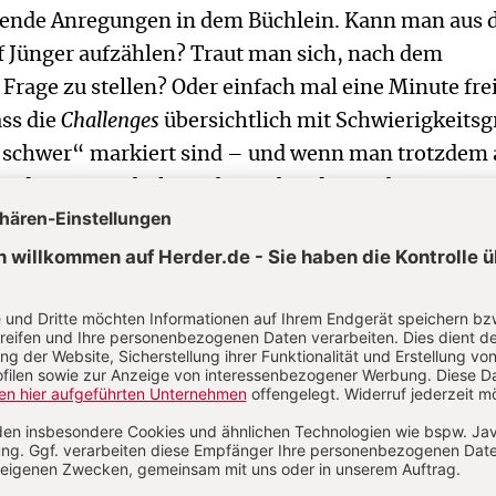
nende Anregungen in dem Büchlein. Kann man aus
lf Jünger aufzählen? Traut man sich, nach dem
 Frage zu stellen? Oder einfach mal eine Minute fre
ass die
Challenges
übersichtlich mit Schwierigkeits
 „schwer“ markiert sind – und wenn man trotzdem 
t, die man nicht lösen kann, hat das Buch ein
et parat, das wohl auch im Alltag Wunder wirken k
e an meine Grenzen. Gerade weiß ich nicht mehr we
r Menschen unmöglich ist, ist mit Gott möglich.‘ K