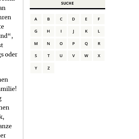
SUCHE
 an
ihren
A
B
C
D
E
F
te
G
H
I
J
K
L
and“,
M
N
O
P
Q
R
st
gs oder
S
T
U
V
W
X
Y
Z
hen
amilie!
g
chen
k,
ganze
der