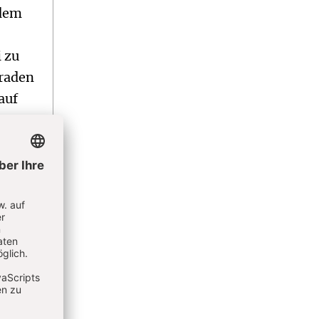
 dem
i zu
graden
auf
ann:
iter.
annst