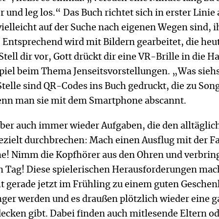
r und leg los.“ Das Buch richtet sich in erster Linie
vielleicht auf der Suche nach eigenen Wegen sind, 
 Entsprechend wird mit Bildern gearbeitet, die heu
tell dir vor, Gott drückt dir eine VR-Brille in die H
spiel beim Thema Jenseitsvorstellungen. „Was sieh
telle sind QR-Codes ins Buch gedruckt, die zu Son
enn man sie mit dem Smartphone abscannt.
aber auch immer wieder Aufgaben, die den alltäglic
ezielt durchbrechen: Mach einen Ausflug mit der F
rne! Nimm die Kopfhörer aus den Ohren und verbrin
n Tag! Diese spielerischen Herausforderungen ma
ht gerade jetzt im Frühling zu einem guten Geschen
nger werden und es draußen plötzlich wieder eine 
ecken gibt. Dabei finden auch mitlesende Eltern o