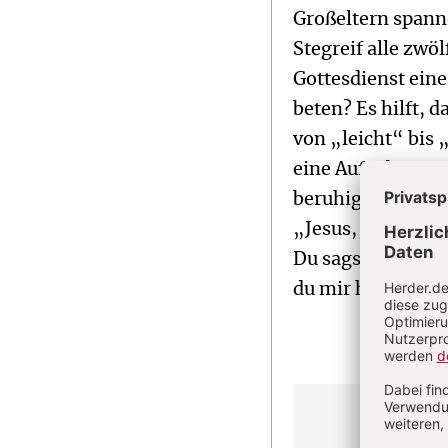
Großeltern span
Stegreif alle zwö
Gottesdienst eine
beten? Es hilft, d
von „leicht“ bis
eine Aufgabe stöß
beruhigendes Geb
„Jesus, ich komm
Du sagst: ‚Was fü
du mir helfen?“