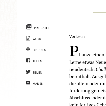
PDF-DATEI
Vorlesen
WORD
P
DRUCKEN
flanze einen
TEILEN
Lerne etwas Neue
neudeutsch:
Chal
TEILEN
bereithält. Ausge
MAILEN
die allein oder m
forderung gemeist
Abschluss, oder d
kein fertiges Geb