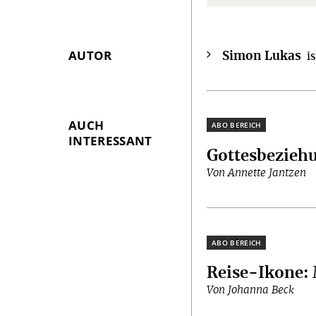
AUTOR
Simon Lukas
Überschrift
i
Artikel-
Infos
AUCH
Plus
INTERESSANT
Gottesbezieh
Von Annette Jantzen
Plus
Reise-Ikone
:
Von Johanna Beck