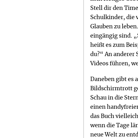
Stell dir den Time
Schulkinder, die 
Glauben zu leben.
eingängig sind. „S
heißt es zum Bei
du?“ An anderer S
Videos führen, w
Daneben gibt es 
Bildschirmtrott g
Schau in die Ste
einen handyfreie
das Buch vielleic
wenn die Tage lä
neue Welt zu entd