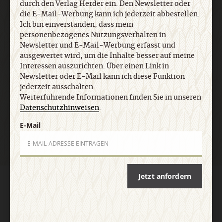
durch den Verlag Herder ein. Den Newsletter oder
Informationen finden Sie in unseren
die E-Mail-Werbung kann ich jederzeit abbestellen.
Datenschutzhinweisen
.
Ich bin einverstanden, dass mein
personenbezogenes Nutzungsverhalten in
Newsletter und E-Mail-Werbung erfasst und
E-Mail
ausgewertet wird, um die Inhalte besser auf meine
Interessen auszurichten. Über einen Link in
Newsletter oder E-Mail kann ich diese Funktion
jederzeit ausschalten.
Weiterführende Informationen finden Sie in unseren
Jetzt anmelden
Datenschutzhinweisen
.
E-Mail
Jetzt anfordern
AGB und Widerrufsbelehrung
Datenschutz
Barrierefreiheit
Impressum