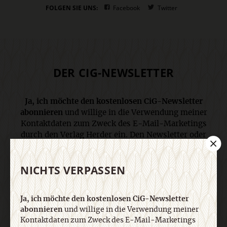
FOLGEN SIE UNS:
Facebook
Twitter
DER CIG-NEWSLETTER
Ja, ich möchte den kostenlosen CiG-Newsletter
abonnieren
und willige in die Verwendung meiner
Kontaktdaten zum Zweck des E-Mail-Marketings
durch den Verlag Herder ein. Den Newsletter oder
die E-Mail-Werbung kann ich jederzeit abbestellen.
Ich bin einverstanden, dass mein
NICHTS VERPASSEN
personenbezogenes Nutzungsverhalten in
Newsletter und E-Mail-Werbung erfasst und
ausgewertet wird, um die Inhalte besser auf meine
Ja, ich möchte den kostenlosen CiG-Newsletter
Interessen auszurichten. Über einen Link in
abonnieren
und willige in die Verwendung meiner
Newsletter oder E-Mail kann ich diese Funktion
Kontaktdaten zum Zweck des E-Mail-Marketings
jederzeit ausschalten. Weiterführende