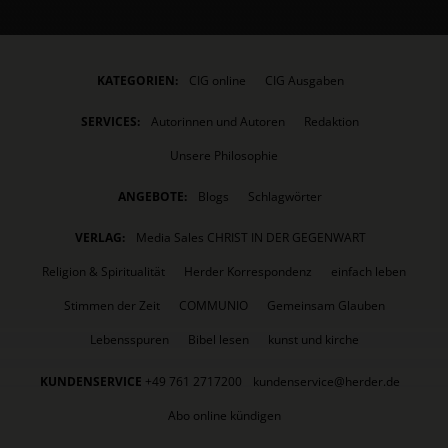
KATEGORIEN:
CIG online
CIG Ausgaben
SERVICES:
Autorinnen und Autoren
Redaktion
Unsere Philosophie
ANGEBOTE:
Blogs
Schlagwörter
VERLAG:
Media Sales CHRIST IN DER GEGENWART
Religion & Spiritualität
Herder Korrespondenz
einfach leben
Stimmen der Zeit
COMMUNIO
Gemeinsam Glauben
Lebensspuren
Bibel lesen
kunst und kirche
KUNDENSERVICE
+49 761 2717200
kundenservice@herder.de
Abo online kündigen