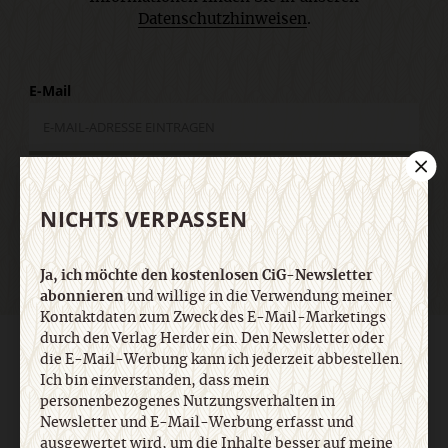
Datenschutzhinweisen
.
E-Mail
Jetzt anmelden
NICHTS VERPASSEN
Ja, ich möchte den kostenlosen CiG-Newsletter
abonnieren
und willige in die Verwendung meiner
Kontaktdaten zum Zweck des E-Mail-Marketings
durch den Verlag Herder ein. Den Newsletter oder
AGB und Widerrufsbelehrung
Datenschutz
Barrierefreiheit
die E-Mail-Werbung kann ich jederzeit abbestellen.
Impressum
Ich bin einverstanden, dass mein
personenbezogenes Nutzungsverhalten in
Newsletter und E-Mail-Werbung erfasst und
Vertrag widerrufen
Abo online kündigen
ausgewertet wird, um die Inhalte besser auf meine