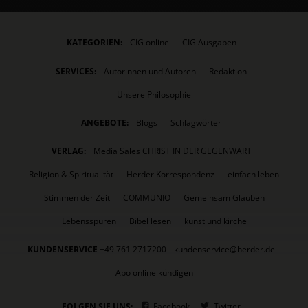
KATEGORIEN:
CIG online
CIG Ausgaben
SERVICES:
Autorinnen und Autoren
Redaktion
Unsere Philosophie
ANGEBOTE:
Blogs
Schlagwörter
VERLAG:
Media Sales CHRIST IN DER GEGENWART
Religion & Spiritualität
Herder Korrespondenz
einfach leben
Stimmen der Zeit
COMMUNIO
Gemeinsam Glauben
Lebensspuren
Bibel lesen
kunst und kirche
KUNDENSERVICE
+49 761 2717200
kundenservice@herder.de
Abo online kündigen
FOLGEN SIE UNS:
Facebook
Twitter