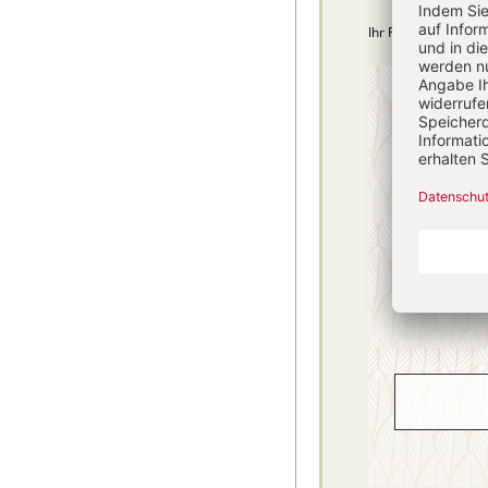
Ihr Plus: Zugriff au
4 Hefte + 
75,40
danach
inkl. MwSt., zzg