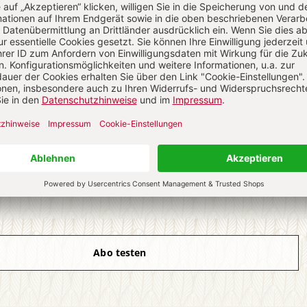
ch auf alle anderen Artikel im Abo-Bereich
4 Hefte digital 0,00 €
 € für 26 Ausgaben pro Halbjahr + Digitalzugang
l. 27,30 € Versand (D)
IM ABO
IM DIGITAL-ABO
Abo testen