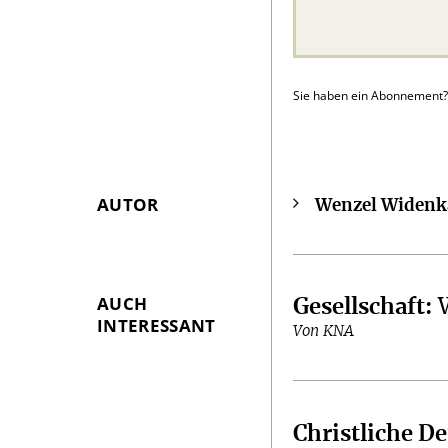
Sie haben ein Abonnement
AUTOR
Wenzel Widenk
Überschrift
Artikel-
Infos
AUCH
Gesellschaft
:
INTERESSANT
Von KNA
Christliche D