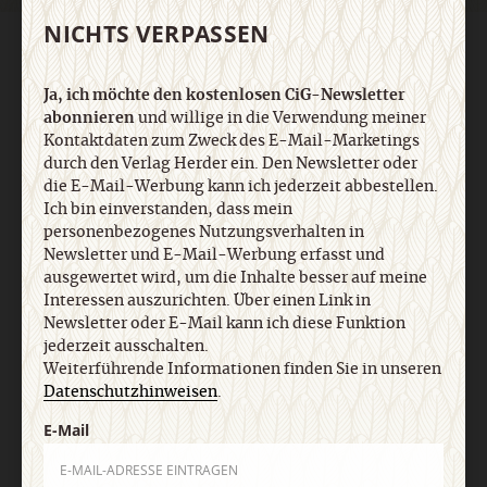
NICHTS VERPASSEN
AGB und Widerrufsbelehrung
Datenschutz
Barrierefreiheit
Impressum
Ja, ich möchte den kostenlosen CiG-Newsletter
abonnieren
und willige in die Verwendung meiner
Vertrag widerrufen
Abo online kündigen
Kontaktdaten zum Zweck des E-Mail-Marketings
durch den Verlag Herder ein. Den Newsletter oder
die E-Mail-Werbung kann ich jederzeit abbestellen.
Ich bin einverstanden, dass mein
personenbezogenes Nutzungsverhalten in
Newsletter und E-Mail-Werbung erfasst und
ausgewertet wird, um die Inhalte besser auf meine
Interessen auszurichten. Über einen Link in
Newsletter oder E-Mail kann ich diese Funktion
jederzeit ausschalten.
Weiterführende Informationen finden Sie in unseren
Datenschutzhinweisen
.
Nach oben
E-Mail