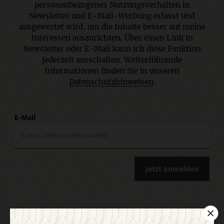
personenbezogenes Nutzungsverhalten in
Newsletter und E-Mail-Werbung erfasst und
ausgewertet wird, um die Inhalte besser auf meine
Interessen auszurichten. Über einen Link in
Newsletter oder E-Mail kann ich diese Funktion
jederzeit ausschalten. Weiterführende
Informationen finden Sie in unseren
Datenschutzhinweisen
.
E-Mail
Jetzt anmelden