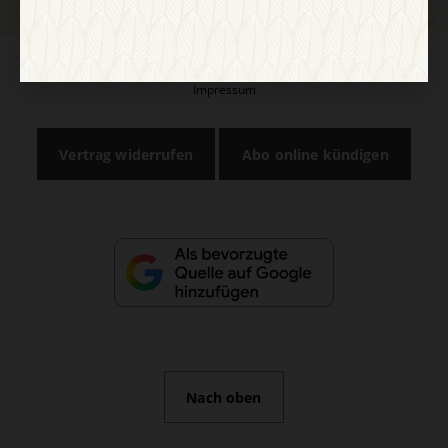
AGB und Widerrufsbelehrung
Datenschutz
Barrierefreiheit
Impressum
Vertrag widerrufen
Abo online kündigen
Nach oben