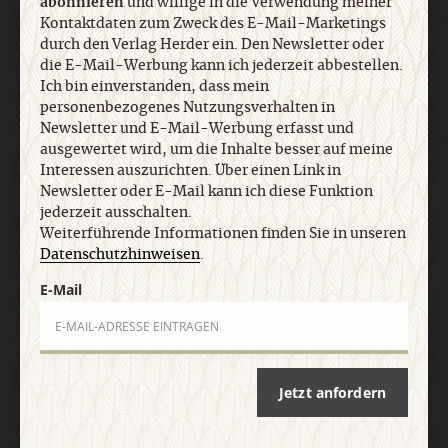
abonnieren
und willige in die Verwendung meiner
Ich bin einverstanden, dass mein
Kontaktdaten zum Zweck des E-Mail-Marketings
personenbezogenes Nutzungsverhalten in
durch den Verlag Herder ein. Den Newsletter oder
Newsletter und E-Mail-Werbung erfasst und
die E-Mail-Werbung kann ich jederzeit abbestellen.
ausgewertet wird, um die Inhalte besser auf meine
Ich bin einverstanden, dass mein
Interessen auszurichten. Über einen Link in
personenbezogenes Nutzungsverhalten in
Newsletter oder E-Mail kann ich diese Funktion
Newsletter und E-Mail-Werbung erfasst und
jederzeit ausschalten. Weiterführende
ausgewertet wird, um die Inhalte besser auf meine
Informationen finden Sie in unseren
Interessen auszurichten. Über einen Link in
Datenschutzhinweisen
.
Newsletter oder E-Mail kann ich diese Funktion
jederzeit ausschalten.
Weiterführende Informationen finden Sie in unseren
Datenschutzhinweisen
.
E-Mail
E-Mail
Jetzt anmelden
Jetzt anfordern