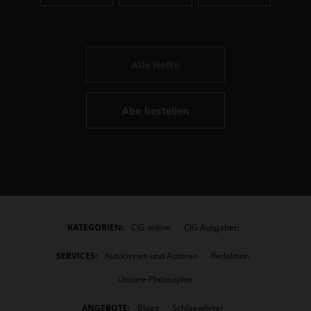
Alle Hefte
Abo bestellen
KATEGORIEN:
CIG online
CIG Ausgaben
SERVICES:
Autorinnen und Autoren
Redaktion
Unsere Philosophie
ANGEBOTE:
Blogs
Schlagwörter