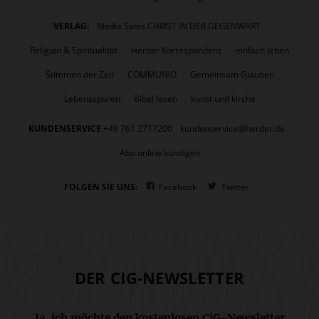
VERLAG:
Media Sales CHRIST IN DER GEGENWART
Religion & Spiritualität
Herder Korrespondenz
einfach leben
Stimmen der Zeit
COMMUNIO
Gemeinsam Glauben
Lebensspuren
Bibel lesen
kunst und kirche
KUNDENSERVICE
+49 761 2717200
kundenservice@herder.de
Abo online kündigen
FOLGEN SIE UNS:
Facebook
Twitter
DER CIG-NEWSLETTER
Ja, ich möchte den kostenlosen CiG-Newsletter