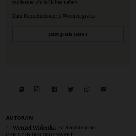
modernes christliches Leben.
Zum Kennenlernen: 4 Wochen gratis
Jetzt gratis testen
PDF-
WORD
TEILEN
TEILEN
WHATSAPP
MAILEN
DATEI
AUTOR/IN
Überschrift
Artikel-
Wenzel Widenka
ist Redakteur bei
CHRIST IN DER GEGENWART