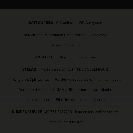
KATEGORIEN:
CIG online
CIG Ausgaben
SERVICES:
Autorinnen und Autoren
Redaktion
Unsere Philosophie
ANGEBOTE:
Blogs
Schlagwörter
VERLAG:
Media Sales CHRIST IN DER GEGENWART
Religion & Spiritualität
Herder Korrespondenz
einfach leben
Stimmen der Zeit
COMMUNIO
Gemeinsam Glauben
Lebensspuren
Bibel lesen
kunst und kirche
KUNDENSERVICE
+49 761 2717200
kundenservice@herder.de
Abo online kündigen