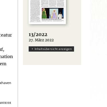
13/2022
reatur
27. März 2022
:
Inhaltsübersicht anzeigen
f,
mation
dem
uxhaven