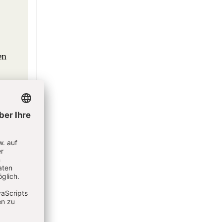
en
eren