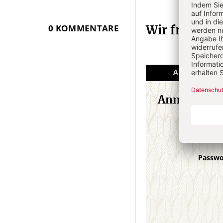
Artikel-
Infos
0 KOMMENTARE
Wir freuen 
ANGEMELDET
Anmeldung
E-M
Passw