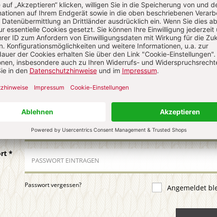
uns über Ihren Kommentar
 KOMMENTIEREN
ALS GAST KOMMENTIEREN
ail
*
ort
*
Passwort vergessen?
Angemeldet bl