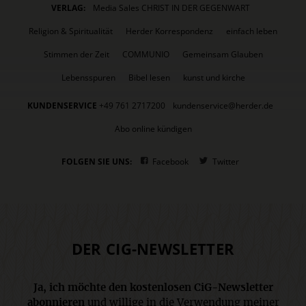
VERLAG:
Media Sales CHRIST IN DER GEGENWART
Religion & Spiritualität
Herder Korrespondenz
einfach leben
Stimmen der Zeit
COMMUNIO
Gemeinsam Glauben
Lebensspuren
Bibel lesen
kunst und kirche
KUNDENSERVICE
+49 761 2717200
kundenservice@herder.de
Abo online kündigen
FOLGEN SIE UNS:
Facebook
Twitter
DER CIG-NEWSLETTER
Ja, ich möchte den kostenlosen CiG-Newsletter
abonnieren
und willige in die Verwendung meiner