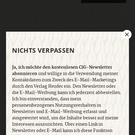
AGB und Widerrufsbelehrung
Datenschutz
Barrierefreiheit
NICHTS VERPASSEN
Impressum
Ja, ich möchte den kostenlosen CiG-Newsletter
Vertrag widerrufen
Abo online kündigen
abonnieren
und willige in die Verwendung meiner
Kontaktdaten zum Zweck des E-Mail-Marketings
durch den Verlag Herder ein. Den Newsletter oder
die E-Mail-Werbung kann ich jederzeit abbestellen.
Ich bin einverstanden, dass mein
personenbezogenes Nutzungsverhalten in
Newsletter und E-Mail-Werbung erfasst und
ausgewertet wird, um die Inhalte besser auf meine
Interessen auszurichten. Über einen Link in
Newsletter oder E-Mail kann ich diese Funktion