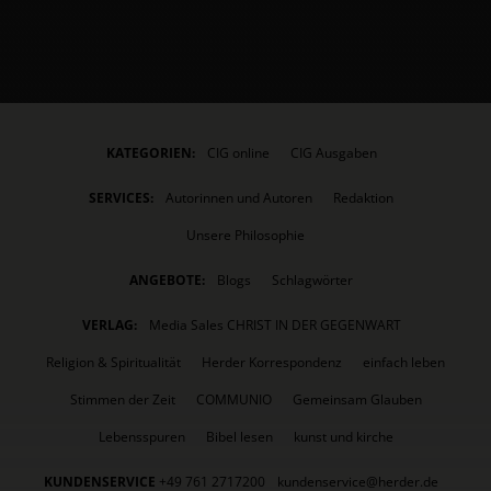
KATEGORIEN:
CIG online
CIG Ausgaben
SERVICES:
Autorinnen und Autoren
Redaktion
Unsere Philosophie
ANGEBOTE:
Blogs
Schlagwörter
VERLAG:
Media Sales CHRIST IN DER GEGENWART
Religion & Spiritualität
Herder Korrespondenz
einfach leben
Stimmen der Zeit
COMMUNIO
Gemeinsam Glauben
Lebensspuren
Bibel lesen
kunst und kirche
KUNDENSERVICE
+49 761 2717200
kundenservice@herder.de