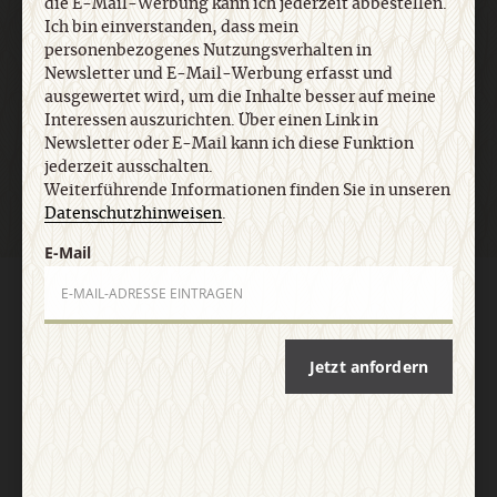
die E-Mail-Werbung kann ich jederzeit abbestellen.
E-Mail
Ich bin einverstanden, dass mein
personenbezogenes Nutzungsverhalten in
Newsletter und E-Mail-Werbung erfasst und
ausgewertet wird, um die Inhalte besser auf meine
Interessen auszurichten. Über einen Link in
Jetzt anmelden
Newsletter oder E-Mail kann ich diese Funktion
jederzeit ausschalten.
Weiterführende Informationen finden Sie in unseren
Datenschutzhinweisen
.
E-Mail
AGB und Widerrufsbelehrung
Datenschutz
Barrierefreiheit
Impressum
Jetzt anfordern
Vertrag widerrufen
Abo online kündigen