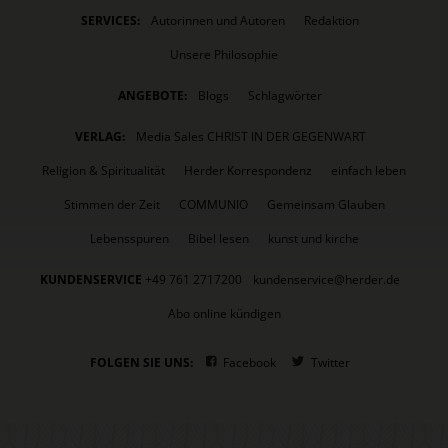
SERVICES:
Autorinnen und Autoren
Redaktion
Unsere Philosophie
ANGEBOTE:
Blogs
Schlagwörter
VERLAG:
Media Sales CHRIST IN DER GEGENWART
Religion & Spiritualität
Herder Korrespondenz
einfach leben
Stimmen der Zeit
COMMUNIO
Gemeinsam Glauben
Lebensspuren
Bibel lesen
kunst und kirche
KUNDENSERVICE
+49 761 2717200
kundenservice@herder.de
Abo online kündigen
FOLGEN SIE UNS:
Facebook
Twitter