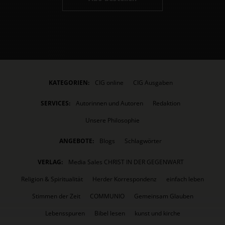
KATEGORIEN:
CIG online
CIG Ausgaben
SERVICES:
Autorinnen und Autoren
Redaktion
Unsere Philosophie
ANGEBOTE:
Blogs
Schlagwörter
VERLAG:
Media Sales CHRIST IN DER GEGENWART
Religion & Spiritualität
Herder Korrespondenz
einfach leben
Stimmen der Zeit
COMMUNIO
Gemeinsam Glauben
Lebensspuren
Bibel lesen
kunst und kirche