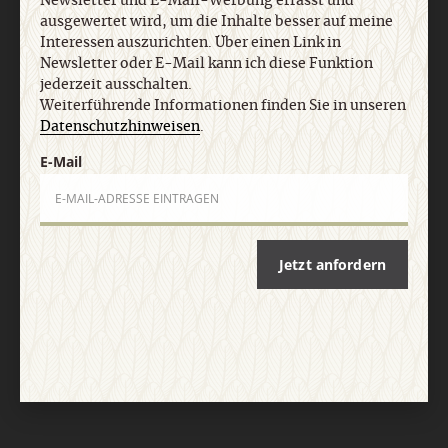
Newsletter und E-Mail-Werbung erfasst und
AGB und Widerrufsbelehrung
Datenschutz
Barrierefreiheit
ausgewertet wird, um die Inhalte besser auf meine
Impressum
Interessen auszurichten. Über einen Link in
Newsletter oder E-Mail kann ich diese Funktion
jederzeit ausschalten.
Vertrag widerrufen
Abo online kündigen
Weiterführende Informationen finden Sie in unseren
Datenschutzhinweisen
.
E-Mail
Jetzt anfordern
Nach oben