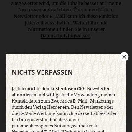
ausgewertet wird, um die Inhalte besser auf meine
Interessen auszurichten. Über einen Link in
Newsletter oder E-Mail kann ich diese Funktion
jederzeit ausschalten. Weiterführende
Informationen finden Sie in unseren
Datenschutzhinweisen
.
E-Mail
NICHTS VERPASSEN
Jetzt anmelden
Ja, ich möchte den kostenlosen CiG-Newsletter
abonnieren
und willige in die Verwendung meiner
Kontaktdaten zum Zweck des E-Mail-Marketings
durch den Verlag Herder ein. Den Newsletter oder
die E-Mail-Werbung kann ich jederzeit abbestellen.
Ich bin einverstanden, dass mein
personenbezogenes Nutzungsverhalten in