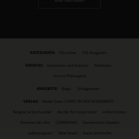
Abo bestellen
KATEGORIEN:
CIG online
CIG Ausgaben
SERVICES:
Autorinnen und Autoren
Redaktion
Unsere Philosophie
ANGEBOTE:
Blogs
Schlagwörter
VERLAG:
Media Sales CHRIST IN DER GEGENWART
Religion & Spiritualität
Herder Korrespondenz
einfach leben
Stimmen der Zeit
COMMUNIO
Gemeinsam Glauben
Lebensspuren
Bibel lesen
kunst und kirche