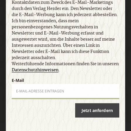
Kontaktdaten zum Zweck des E-Mail-Marketings
ausgewertet wird, um die Inhalte besser auf meine
durch den Verlag Herder ein. Den Newsletter oder
Interessen auszurichten. Über einen Link in
die E-Mail-Werbung kann ich jederzeit abbestellen.
Newsletter oder E-Mail kann ich diese Funktion
Ich bin einverstanden, dass mein
jederzeit ausschalten. Weiterführende
personenbezogenes Nutzungsverhalten in
Informationen finden Sie in unseren
Newsletter und E-Mail-Werbung erfasst und
Datenschutzhinweisen
.
ausgewertet wird, um die Inhalte besser auf meine
Interessen auszurichten. Über einen Link in
Newsletter oder E-Mail kann ich diese Funktion
E-Mail
jederzeit ausschalten.
Weiterführende Informationen finden Sie in unseren
Datenschutzhinweisen
.
E-Mail
Jetzt anmelden
Jetzt anfordern