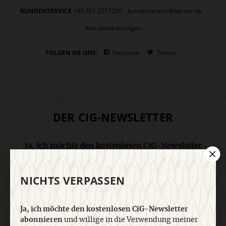
KUNDENSERVICE
+49 761 2717200
kundenservice@herder.de
Abo online kündigen
FOLGEN SIE UNS:
Facebook
Twitter
DER CIG-NEWSLETTER
Ja, ich möchte den kostenlosen CiG-Newsletter
abonnieren
und willige in die Verwendung meiner
Kontaktdaten zum Zweck des E-Mail-Marketings
NICHTS VERPASSEN
durch den Verlag Herder ein. Den Newsletter oder
die E-Mail-Werbung kann ich jederzeit abbestellen.
Ich bin einverstanden, dass mein
Ja, ich möchte den kostenlosen CiG-Newsletter
personenbezogenes Nutzungsverhalten in
abonnieren
und willige in die Verwendung meiner
Newsletter und E-Mail-Werbung erfasst und