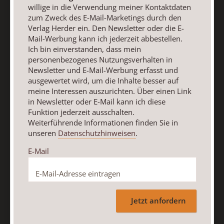
willige in die Verwendung meiner Kontaktdaten
Verwendung meiner Kontaktdaten zum Zweck des E-Mail-
zum Zweck des E-Mail-Marketings durch den
Marketings durch den Verlag Herder ein. Den Newsletter
Verlag Herder ein. Den Newsletter oder die E-
oder die E-Mail-Werbung kann ich jederzeit abbestellen.
Mail-Werbung kann ich jederzeit abbestellen.
Ich bin einverstanden, dass mein personenbezogenes
Ich bin einverstanden, dass mein
Nutzungsverhalten in Newsletter und E-Mail-Werbung
personenbezogenes Nutzungsverhalten in
erfasst und ausgewertet wird, um die Inhalte besser auf
Newsletter und E-Mail-Werbung erfasst und
meine Interessen auszurichten. Über einen Link in
ausgewertet wird, um die Inhalte besser auf
Newsletter oder E-Mail kann ich diese Funktion jederzeit
meine Interessen auszurichten. Über einen Link
in Newsletter oder E-Mail kann ich diese
ausschalten.
Funktion jederzeit ausschalten.
Weiterführende Informationen finden Sie in unseren
Weiterführende Informationen finden Sie in
Datenschutzhinweisen
.
unseren
Datenschutzhinweisen
.
E-Mail
E-Mail
Jetzt anmelden
Jetzt anfordern