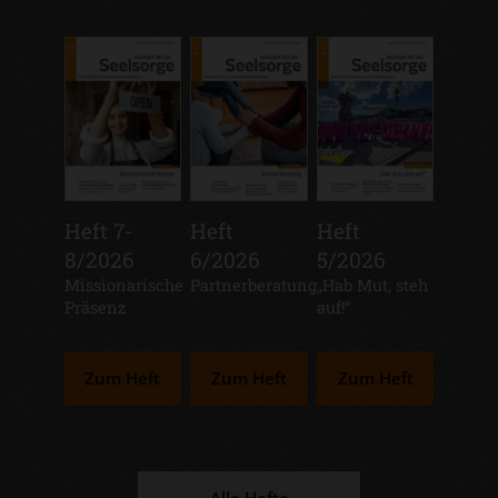
Heft 7-
Heft
Heft
8/2026
6/2026
5/2026
:
Missionarische
:
Partnerberatung
:
„Hab Mut, steh
Präsenz
auf!“
Zum Heft
Zum Heft
Zum Heft
Alle Hefte