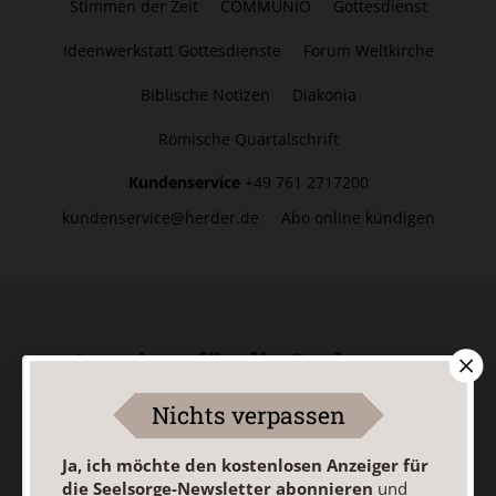
Stimmen der Zeit
COMMUNIO
Gottesdienst
Ideenwerkstatt Gottesdienste
Forum Weltkirche
Biblische Notizen
Diakonia
Römische Quartalschrift
Kundenservice
+49 761 2717200
kundenservice@herder.de
Abo online kündigen
Anzeiger für die Seelsorge-
Newsletter
Nichts verpassen
Ja, ich möchte den kostenlosen Anzeiger für
Ja, ich möchte den kostenlosen Anzeiger für die
die Seelsorge-Newsletter abonnieren
und
Seelsorge-Newsletter abonnieren
und willige in die