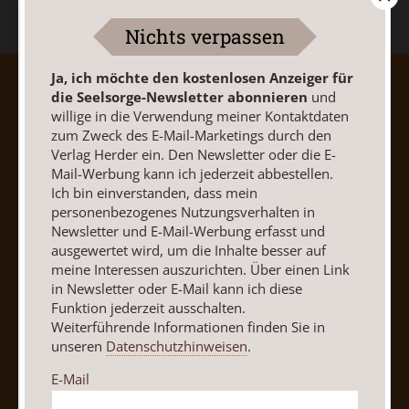
Nichts verpassen
Ja, ich möchte den kostenlosen Anzeiger für
AGB und Widerrufsbelehrung
Datenschutz
die Seelsorge-Newsletter abonnieren
und
Barrierefreiheit
Impressum
willige in die Verwendung meiner Kontaktdaten
zum Zweck des E-Mail-Marketings durch den
Verlag Herder ein. Den Newsletter oder die E-
Vertrag widerrufen
Abo online kündigen
Mail-Werbung kann ich jederzeit abbestellen.
Ich bin einverstanden, dass mein
personenbezogenes Nutzungsverhalten in
Newsletter und E-Mail-Werbung erfasst und
ausgewertet wird, um die Inhalte besser auf
meine Interessen auszurichten. Über einen Link
in Newsletter oder E-Mail kann ich diese
Funktion jederzeit ausschalten.
Weiterführende Informationen finden Sie in
unseren
Datenschutzhinweisen
.
E-Mail
Nach oben