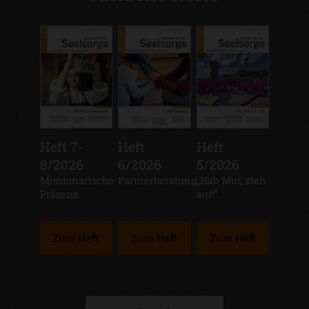
Heft 7-
Heft
Heft
8/2026
6/2026
5/2026
:
Missionarische
:
Partnerberatung
:
„Hab Mut, steh
Präsenz
auf!“
Zum Heft
Zum Heft
Zum Heft