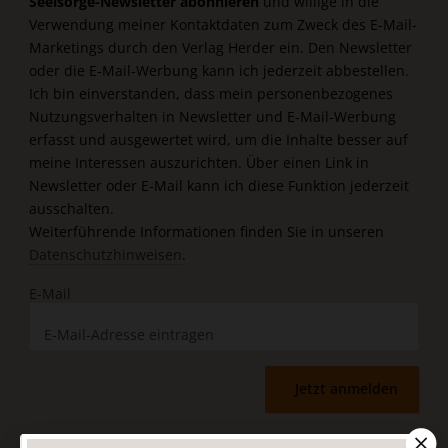
Seelsorge-Newsletter abonnieren
und willige in die
Verwendung meiner Kontaktdaten zum Zweck des E-Mail-
Marketings durch den Verlag Herder ein. Den Newsletter
oder die E-Mail-Werbung kann ich jederzeit abbestellen.
Ich bin einverstanden, dass mein personenbezogenes
Nutzungsverhalten in Newsletter und E-Mail-Werbung
erfasst und ausgewertet wird, um die Inhalte besser auf
meine Interessen auszurichten. Über einen Link in
Newsletter oder E-Mail kann ich diese Funktion jederzeit
ausschalten.
Weiterführende Informationen finden Sie in unseren
Datenschutzhinweisen
.
E-Mail
Jetzt anmelden