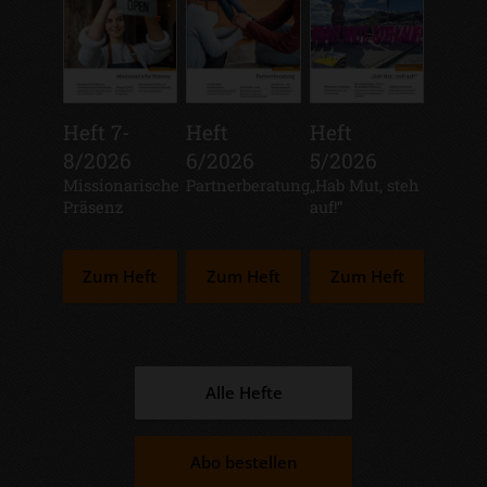
Heft 7-
Heft
Heft
8/2026
6/2026
5/2026
:
Missionarische
:
Partnerberatung
:
„Hab Mut, steh
Präsenz
auf!“
Zum Heft
Zum Heft
Zum Heft
Alle Hefte
Abo bestellen