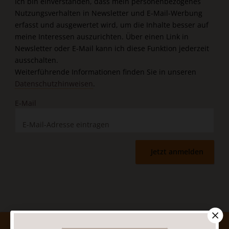
Ich bin einverstanden, dass mein personenbezogenes
Nutzungsverhalten in Newsletter und E-Mail-Werbung
erfasst und ausgewertet wird, um die Inhalte besser auf
meine Interessen auszurichten. Über einen Link in
Newsletter oder E-Mail kann ich diese Funktion jederzeit
ausschalten.
Weiterführende Informationen finden Sie in unseren
Datenschutzhinweisen
.
E-Mail
Jetzt anmelden