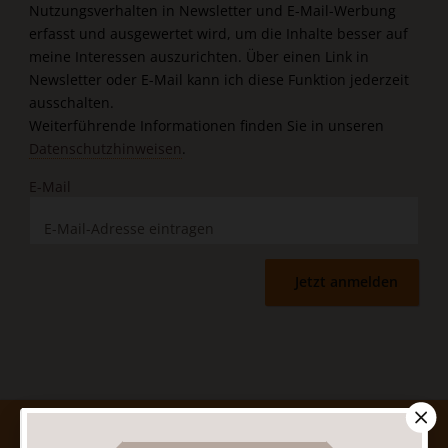
Nutzungsverhalten in Newsletter und E-Mail-Werbung
erfasst und ausgewertet wird, um die Inhalte besser auf
meine Interessen auszurichten. Über einen Link in
Newsletter oder E-Mail kann ich diese Funktion jederzeit
ausschalten.
Weiterführende Informationen finden Sie in unseren
Datenschutzhinweisen
.
E-Mail
Jetzt anmelden
AGB und Widerrufsbelehrung
Datenschutz