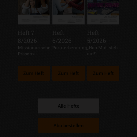
Heft 7-
Heft
Heft
8/2026
6/2026
5/2026
:
Missionarische
:
Partnerberatung
:
„Hab Mut, steh
Präsenz
auf!“
Zum Heft
Zum Heft
Zum Heft
Alle Hefte
Abo bestellen