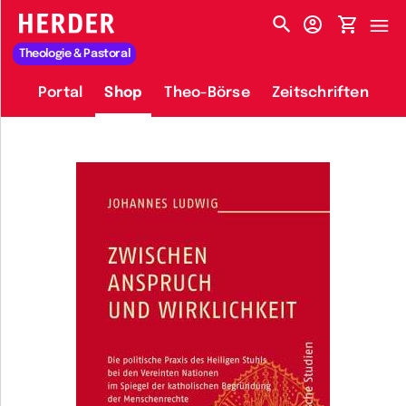
HERDER-MENÜ
Theologie & Pastoral
Portal
Shop
Theo-Börse
Zeitschriften