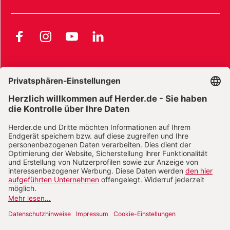
Facebook
Instagram
YouTube
LinkedIn
AGB und Widerrufsbelehrung
Widerrufsbelehrung Bücher
Widerrufsbelehrung E-Books
Widerrufsbelehrung Zeitschriften
Datenschutz
Datenschutz Social Media
Barrierefreiheit
Impressum
Vertrag widerrufen
Abo online kündigen