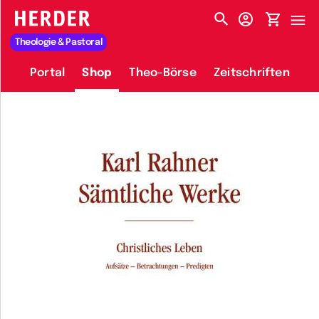
HERDER-MENÜ
Theologie & Pastoral
Portal
Shop
Theo-Börse
Zeitschriften