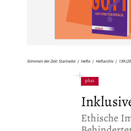
Stimmen der Zeit: Startseite
Hefte
Heftarchiv
139 (20
Inklusi
:
Ethische Im
Behinderte