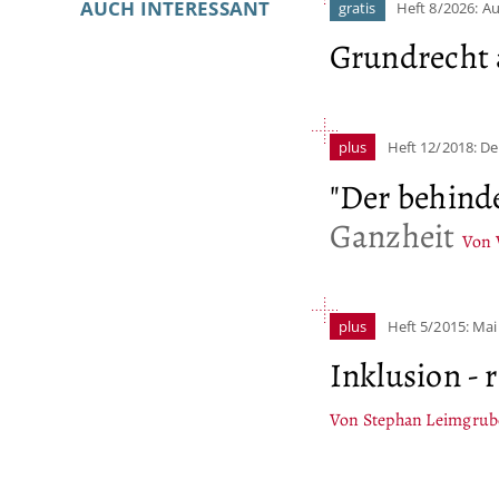
AUCH INTERESSANT
gratis
Heft 8/2026: A
Grundrecht 
plus
Heft 12/2018: D
"Der behinde
Ganzheit
Von 
plus
Heft 5/2015: Mai
Inklusion -
Von Stephan Leimgrub