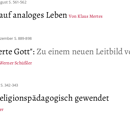
ugust
S. 561-562
auf analoges Leben
Von Klaus Mertes
ezember
S. 889-898
rte Gott"
:
Zu einem neuen Leitbild 
Werner Schüßler
S. 342-343
 religionspädagogisch gewendet
er