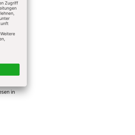
fessor
esen in