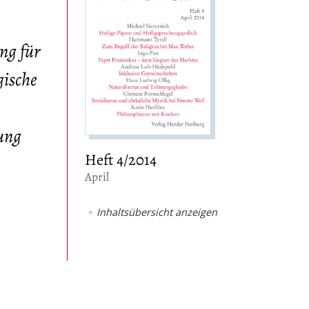
ng für
gische
ung
Heft 4/2014
:
April
Inhaltsübersicht anzeigen