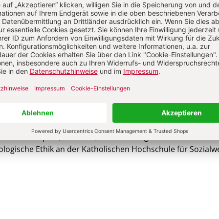
Sie haben ein Abonnement?
Anmelden
eas Lob-Hüdepohl
s Lob-Hüdepohl, Dr. theol, wurde 1961 geboren und ist Pro
ologische Ethik an der Katholischen Hochschule für Sozialw