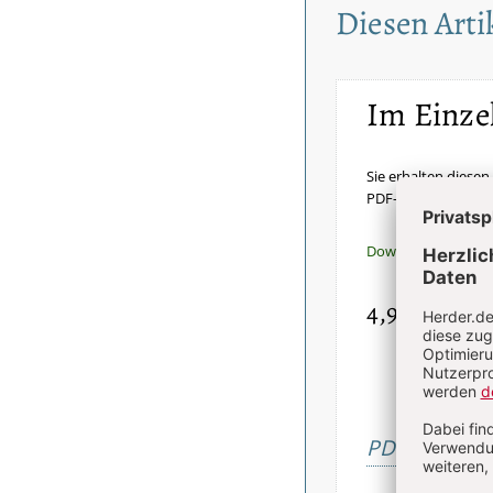
Diesen Artik
Im Einze
Sie erhalten diesen 
PDF-Datei.
Download sofort v
4,90 €
inkl. Mw
PDF bestelle