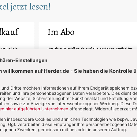
el jetzt lesen!
lkauf
Im Abo
Artikel als
Ihr Plus: Zugriff auch auf alle anderen Artikel im
Abo-Bereich
erfügbar
2 Hefte + 2 Hefte digital 0,00 €
87,00 € für 6 Ausgaben pro Halbjahr +
danach
Digitalzugang
St
inkl. MwSt., zzgl. 7,20 € Versand (D)
Im Abo
Im Digital-Abo
n
Abo testen