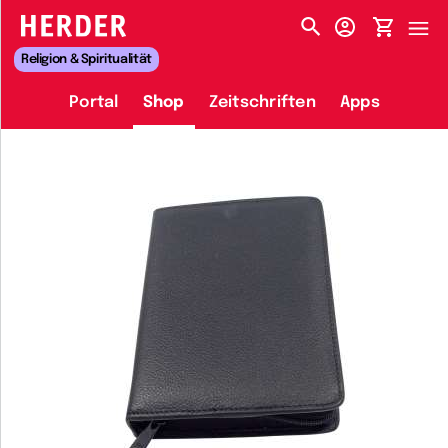
HERDER-MENÜ
Religion & Spiritualität
Portal
Shop
Zeitschriften
Apps