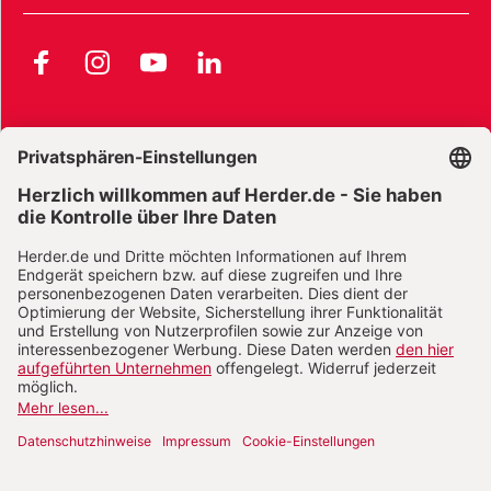
Facebook
Instagram
YouTube
LinkedIn
AGB und Widerrufsbelehrung
Widerrufsbelehrung Bücher
Widerrufsbelehrung E-Books
Widerrufsbelehrung Zeitschriften
Datenschutz
Datenschutz Social Media
Barrierefreiheit
Impressum
Vertrag widerrufen
Abo online kündigen