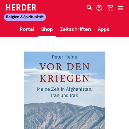
HERDER-MENÜ
Religion & Spiritualität
Portal
Shop
Zeitschriften
Apps