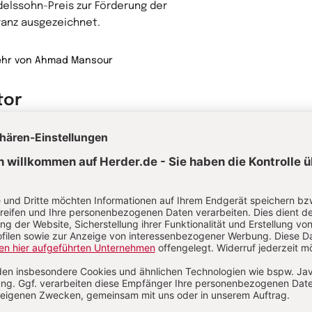
elssohn-Preis zur Förderung der
ranz ausgezeichnet.
hr von Ahmad Mansour
tor
Josef Schuster ist ein deutscher
rnist und seit 2014 Präsident des
ralrats der Juden in Deutschland.
eich ist er Vizepräsident des World
sh Congress und des European
sh Congress. Er ist in Haifa geboren,
 kehrten seine Eltern in die
rliche Heimat Unterfranken zurück.
Josef Schuster
bt in Würzburg.
Präsident des
Zentralrats der Juden i
hr von Josef Schuster
Deutschland