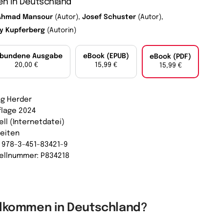
en in Deutschland
Ahmad Mansour
(Autor),
Josef Schuster
(Autor),
ly Kupferberg
(Autorin)
bundene Ausgabe
eBook (EPUB)
eBook (PDF)
20,00 €
15,99 €
15,99 €
ag Herder
uflage 2024
ell (Internetdatei)
Seiten
: 978-3-451-83421-9
ellnummer: P834218
llkommen in Deutschland?