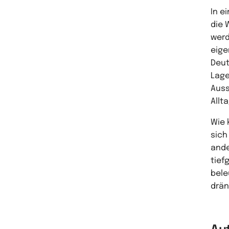
In e
die 
werd
eige
Deut
Lage
Auss
Allt
Wie 
sich
ande
tief
bele
drän