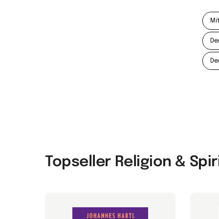
Mi
De
De
Topseller Religion & Spir