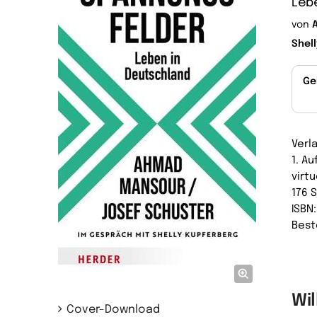
Leb
von
Shel
Ge
Verl
1. A
virtu
176 
ISBN
Best
Wi
Cover-Download