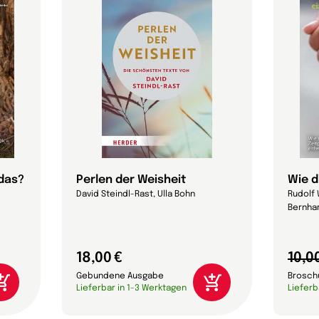
 das?
Perlen der Weisheit
Wie d
David Steindl-Rast, Ulla Bohn
Rudolf 
Bernhar
18,00 €
10,0
Gebundene Ausgabe
Brosch
Lieferbar in 1-3 Werktagen
Lieferb