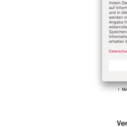
Au
Shell
aufg
der P
Musi
arbe
RBB 
"Isid
Me
Ve