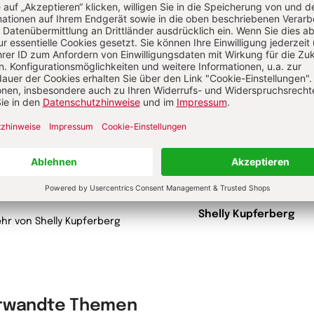
torin
y Kupferberg, geb. 1974 in Tel Aviv,
ewachsen in West-Berlin; Studium
ublizistik, Theater- und
kwissenschaften. Die Journalistin
itet für Deutschlandfunk Kultur und
Kultur. 2022 erschien ihr Roman
or. Ein jüdisches Leben".
Shelly Kupferberg
hr von Shelly Kupferberg
rwandte Themen