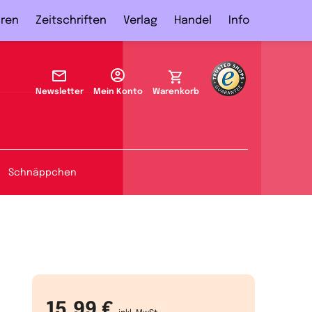
ren
Zeitschriften
Verlag
Handel
Info
Newsletter
Mein Konto
Warenkorb
Schnäppchen
15,99 €