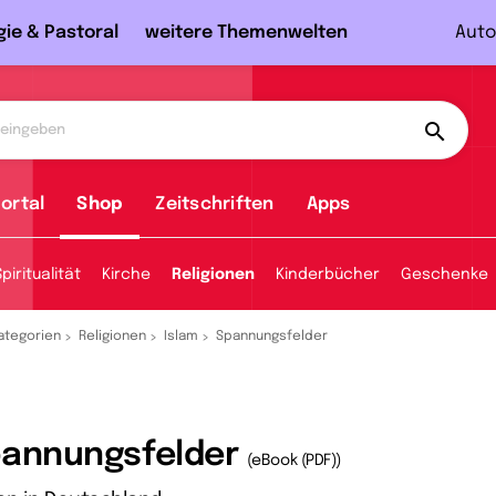
gie & Pastoral
weitere Themenwelten
Auto
ortal
Shop
Zeitschriften
Apps
Spiritualität
Kirche
Religionen
Kinderbücher
Geschenke
ategorien
Religionen
Islam
Spannungsfelder
annungsfelder
(eBook (PDF))