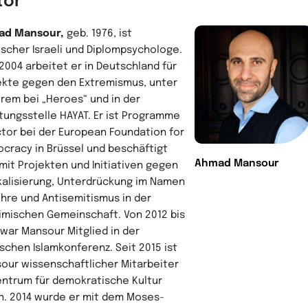
tor
ad Mansour,
geb. 1976, ist
ischer Israeli und Diplompsychologe.
 2004 arbeitet er in Deutschland für
ekte gegen den Extremismus, unter
rem bei „Heroes“ und in der
tungsstelle HAYAT. Er ist Programme
ctor bei der European Foundation for
cracy in Brüssel und beschäftigt
Ahmad Mansour
 mit Projekten und Initiativen gegen
kalisierung, Unterdrückung im Namen
Ehre und Antisemitismus in der
imischen Gemeinschaft. Von 2012 bis
 war Mansour Mitglied in der
schen Islamkonferenz. Seit 2015 ist
our wissenschaftlicher Mitarbeiter
entrum für demokratische Kultur
in. 2014 wurde er mit dem Moses-