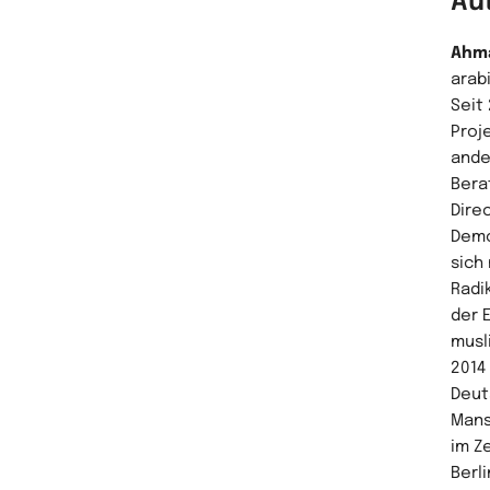
Au
Ahm
arab
Seit
Proj
ande
Bera
Dire
Demo
sich
Radi
der 
musl
2014
Deut
Mans
im Z
Berl