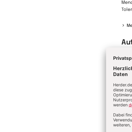
Mend
Tole
Me
Au
Dr. 
Inte
Zent
Zugl
Jewi
Jewi
1956
väte
Er le
Me