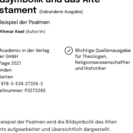
estament
(Gebundene Ausgabe)
eispiel der Psalmen
Othmar Keel
(Autor/in)
Academic in der Verlag
Wichtige Quellenausgabe
er GmbH
für Theologen,
Religionswissenschaftler
flage 2021
und Historiker
unden
Seiten
: 978-3-534-27326-3
ellnummer: P3273265
eispiel der Psalmen wird die Bildsymbolik des Alten
nts aufgearbeitet und übersichtlich dargestellt.