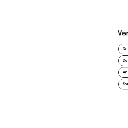
Ve
De
De
An
Sy