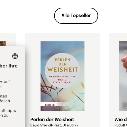
Alle Topseller
 das?
Perlen der Weisheit
Wie d
David Steindl-Rast, Ulla Bohn
Rudolf 