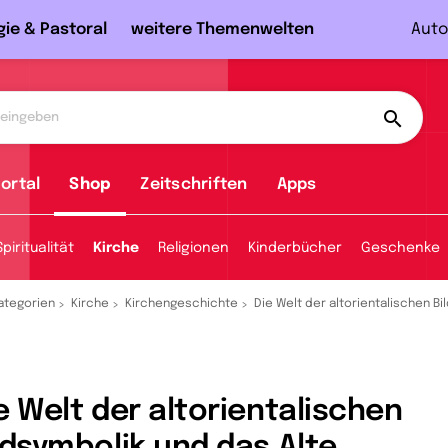
gie & Pastoral
weitere Themenwelten
Auto
ortal
Shop
Zeitschriften
Apps
Spiritualität
Kirche
Religionen
Kinderbücher
Geschenke
ategorien
Kirche
Kirchengeschichte
Die Welt der altorientalischen B
e Welt der altorientalischen
ldsymbolik und das Alte