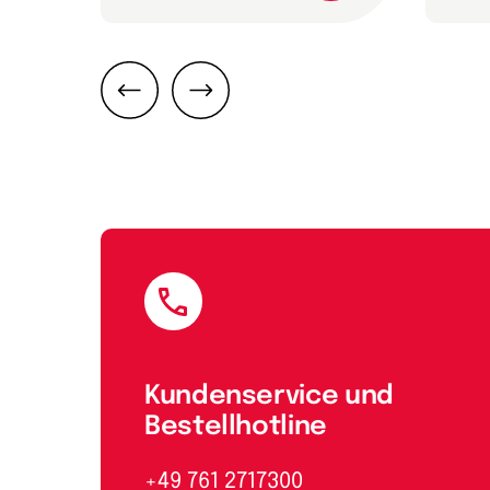
Zurück
Weiter
E-Mail
Kundenservice und
Bestellhotline
+49 761 2717300