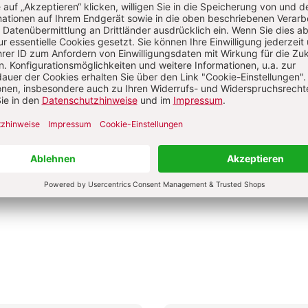
Sebastian Herrmann u.a.
0 €
9,00 €
4,50 €
dene Ausgabe
Broschur
bar in 1-3 Werktagen
Lieferbar in 1-3 Werktagen