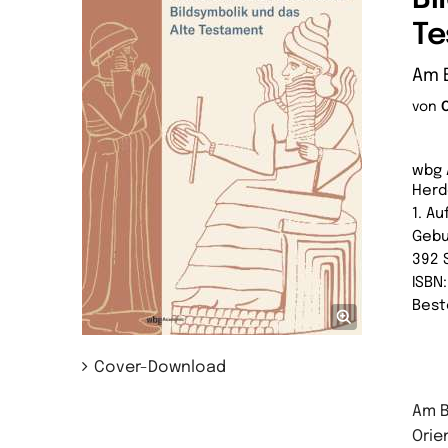
T
Am B
von
wbg 
Herd
1. Au
Geb
392 
ISBN
Best
Cover-Download
Am B
Orie