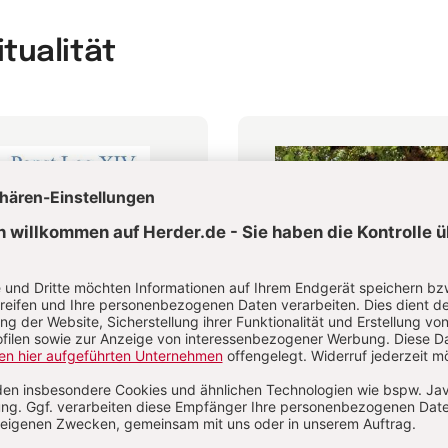
itualität
ifica humanitas
Älterwerden – wie geht
Leo XIV.
Anselm Grün, Gabriela Herpell,