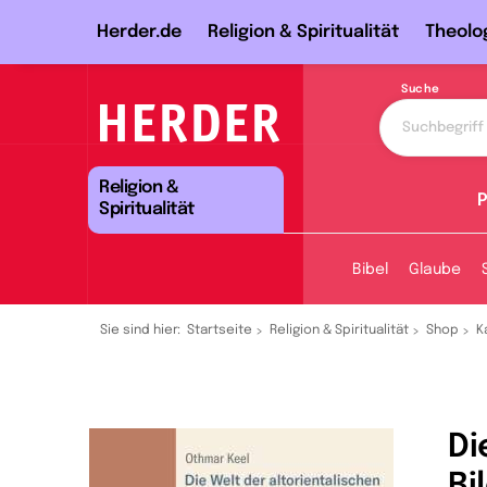
Herder.de
Religion & Spiritualität
Theolo
Suche
Religion &
P
Spiritualität
Bibel
Glaube
Sie sind hier:
Startseite
Religion & Spiritualität
Shop
K
Di
Bi