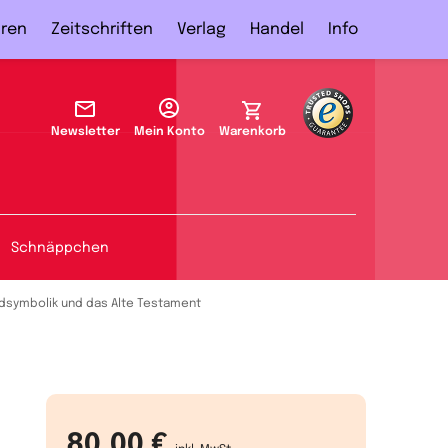
ren
Zeitschriften
Verlag
Handel
Info
Newsletter
Mein Konto
Warenkorb
Schnäppchen
ildsymbolik und das Alte Testament
80,00 €