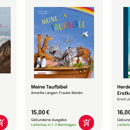
Meine Taufbibel
Herde
Erst
Annette Langen, Frauke Weldin
Erich J
15,00 €
16,0
Gebundene Ausgabe
Gebund
Lieferbar in 1-3 Werktagen
Lieferb