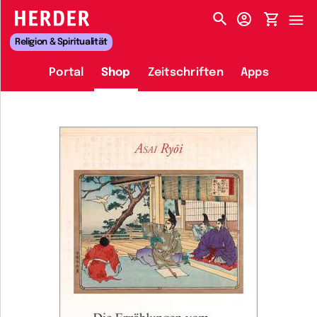
HERDER-MENÜ
Religion & Spiritualität
Portal
Shop
Zeitschriften
Apps